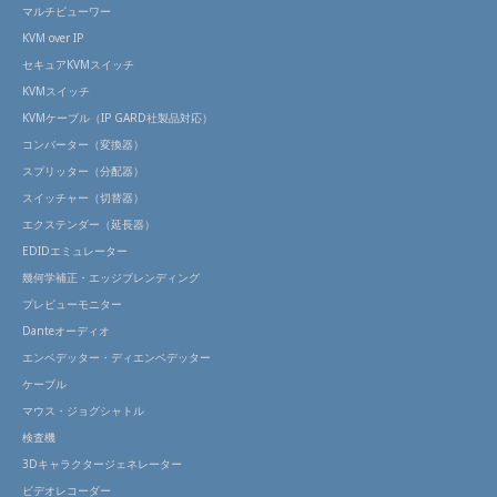
マルチビューワー
KVM over IP
セキュアKVMスイッチ
KVMスイッチ
KVMケーブル（IP GARD社製品対応）
コンバーター（変換器）
スプリッター（分配器）
スイッチャー（切替器）
エクステンダー（延長器）
EDIDエミュレーター
幾何学補正・エッジブレンディング
プレビューモニター
Danteオーディオ
エンベデッター・ディエンベデッター
ケーブル
マウス・ジョグシャトル
検査機
3Dキャラクタージェネレーター
ビデオレコーダー