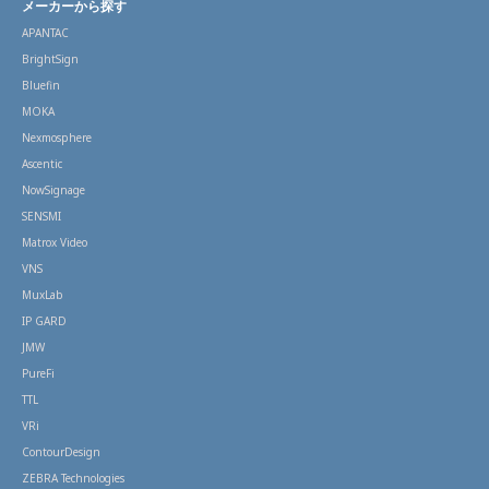
メーカーから探す
APANTAC
BrightSign
Bluefin
MOKA
Nexmosphere
Ascentic
NowSignage
SENSMI
Matrox Video
VNS
MuxLab
IP GARD
JMW
PureFi
TTL
VRi
ContourDesign
ZEBRA Technologies