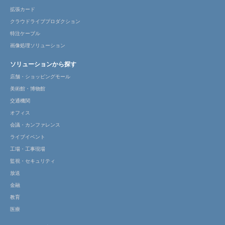
拡張カード
クラウドライブプロダクション
特注ケーブル
画像処理ソリューション
ソリューションから探す
店舗・ショッピングモール
美術館・博物館
交通機関
オフィス
会議・カンファレンス
ライブイベント
工場・工事現場
監視・セキュリティ
放送
金融
教育
医療