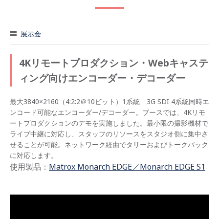
展示会
4Kリモートプロダクション・Webキャステ
ィング向けエンコーダー・デコーダー
最大3840×2160（4:2:2＠10ビット）1系統 3G SDI 4系統同時エ
ンコード可能なエンコーダー/デコーダー。ブースでは、4Kリモ
ートプロダクションのデモを実施しました。最小限の撮影機材で
ライブ中継に対応し、スタッフのリソースをスタジオ側に集中さ
せることが可能。ネットワーク経由でタリーおよびトークバック
に対応します。
使用製品：
Matrox Monarch EDGE／Monarch EDGE S1