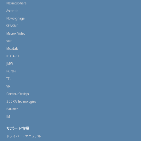
Nexmosphere
Ascentic
NowSignage
SENSMI
Matrox Video
VNS
MuxLab
IP GARD
JMW
PureFi
TTL
VRi
ContourDesign
ZEBRA Technologies
Baumer
JM
サポート情報
ドライバー・マニュアル