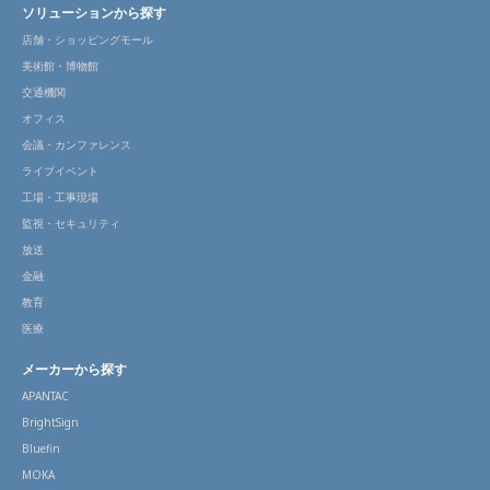
ソリューションから探す
店舗・ショッピングモール
美術館・博物館
交通機関
オフィス
会議・カンファレンス
ライブイベント
工場・工事現場
監視・セキュリティ
放送
金融
教育
医療
メーカーから探す
APANTAC
BrightSign
Bluefin
MOKA