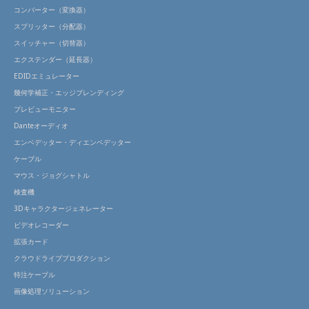
コンバーター（変換器）
スプリッター（分配器）
スイッチャー（切替器）
エクステンダー（延長器）
EDIDエミュレーター
幾何学補正・エッジブレンディング
プレビューモニター
Danteオーディオ
エンベデッター・ディエンベデッター
ケーブル
マウス・ジョグシャトル
検査機
3Dキャラクタージェネレーター
ビデオレコーダー
拡張カード
クラウドライブプロダクション
特注ケーブル
画像処理ソリューション