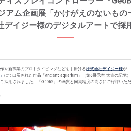
ィスプレイコントローラー『GeoBox
ジアム企画展「かけがえのないもの
社デイジー様のデジタルアートで採
作や新事業のプロトタイピングなどを手掛ける
株式会社デイジー様
が、
」
にて出展された作品「ancient aquarium」（第6展示室 太古
をご採用されました。『G406S』の画質と同期精度の高さにご好評いた
。