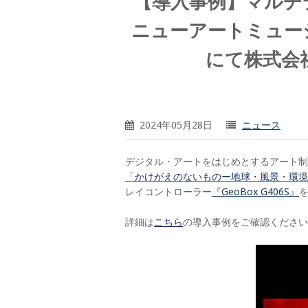
【導入事例】マルチデ
ニューアートミュー
にて株式会
2024年05月28日
ニュース
デジタル・アートをはじめとするアート制
「かけがえのないものー地球・風景・環境
レイコントローラー
『GeoBox G406S』
詳細は
こちら
の導入事例をご確認ください