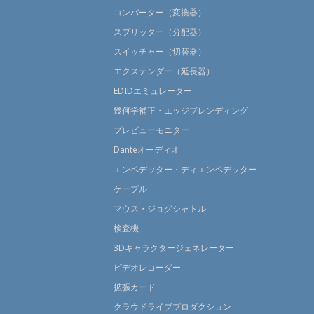
コンバーター（変換器）
スプリッター（分配器）
スイッチャー（切替器）
エクステンダー（延長器）
EDIDエミュレーター
幾何学補正・エッジブレンディング
プレビューモニター
Danteオーディオ
エンベデッター・ディエンベデッター
ケーブル
マウス・ジョグシャトル
検査機
3Dキャラクタージェネレーター
ビデオレコーダー
拡張カード
クラウドライブプロダクション