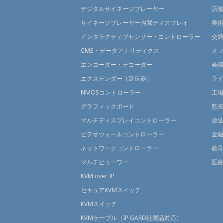
デジタルサイネージプレーヤー
店
サイネージプレーヤー内蔵ディスプレイ
美
インタラクティブセンサー・コントローラー
交
CMS・データアナリティクス
オ
エンコーダー・デコーダー
会
エクステンダー（延長器）
ラ
NMOSコントローラー
工
グラフィックボード
監
マルチディスプレイコントローラー
放
ビデオウォールコントローラー
金
ネットワークコントローラー
教
マルチビューワー
医
KVM over IP
セキュアKVMスイッチ
KVMスイッチ
KVMケーブル（IP GARD社製品対応）