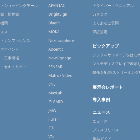
舗・ショッピングモール
APANTAC
ドライバー・マニュアル
術館・博物館
BrightSign
カタログ
通機関
Bluefin
よくあるご質問
フィス
MOKA
保証規定
議・カンファレンス
Nexmosphere
ピックアップ
イブイベント
Ascentic
デジタルサイネージをはじ
場・工事現場
NowSignage
マルチディスプレイで表示
視・セキュリティ
SENSMI
映像を配信(ストリーミング
送
Matrox Video
融
VNS
展示会レポート
育
MuxLab
導入事例
療
IP GARD
JMW
ニュース
PureFi
ニュース
TTL
プレスリリース
VRi
製品ガイド