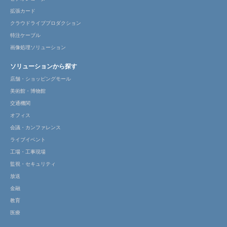
拡張カード
クラウドライブプロダクション
特注ケーブル
画像処理ソリューション
ソリューションから探す
店舗・ショッピングモール
美術館・博物館
交通機関
オフィス
会議・カンファレンス
ライブイベント
工場・工事現場
監視・セキュリティ
放送
金融
教育
医療