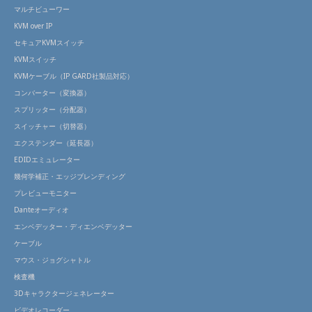
マルチビューワー
KVM over IP
セキュアKVMスイッチ
KVMスイッチ
KVMケーブル（IP GARD社製品対応）
コンバーター（変換器）
スプリッター（分配器）
スイッチャー（切替器）
エクステンダー（延長器）
EDIDエミュレーター
幾何学補正・エッジブレンディング
プレビューモニター
Danteオーディオ
エンベデッター・ディエンベデッター
ケーブル
マウス・ジョグシャトル
検査機
3Dキャラクタージェネレーター
ビデオレコーダー