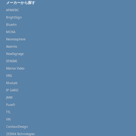
メーカーから探す
APANTAC
BrightSign
Bluefin
MOKA
Nexmosphere
Ascentic
NowSignage
SENSMI
Matrox Video
VNS
MuxLab
IP GARD
JMW
PureFi
TTL
VRi
ContourDesign
ZEBRA Technologies