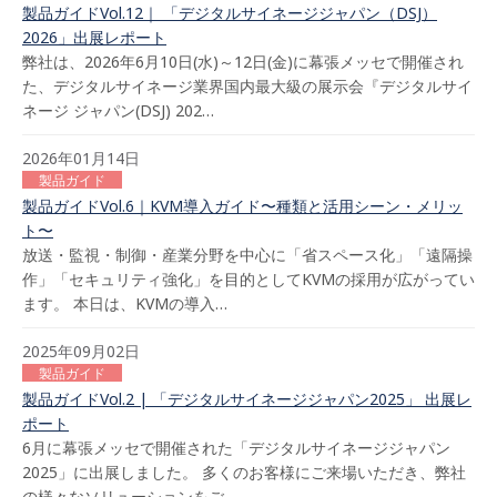
製品ガイドVol.12｜ 「デジタルサイネージジャパン（DSJ）
2026」出展レポート
弊社は、2026年6月10日(水)～12日(金)に幕張メッセで開催され
た、デジタルサイネージ業界国内最大級の展示会『デジタルサイ
ネージ ジャパン(DSJ) 202…
2026年01月14日
製品ガイド
製品ガイドVol.6｜KVM導入ガイド〜種類と活用シーン・メリッ
ト〜
放送・監視・制御・産業分野を中心に「省スペース化」「遠隔操
作」「セキュリティ強化」を目的としてKVMの採用が広がってい
ます。 本日は、KVMの導入…
2025年09月02日
製品ガイド
製品ガイドVol.2 | 「デジタルサイネージジャパン2025」 出展レ
ポート
6月に幕張メッセで開催された「デジタルサイネージジャパン
2025」に出展しました。 多くのお客様にご来場いただき、弊社
の様々なソリューションをご…