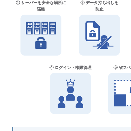
① サーバーを安全な場所に
② データ持ち出しを
隔離
防止
④ ログイン・権限管理
⑤ 省ス