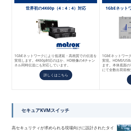
世界初の4K60p（4：4：4）対応
1GbEネッ
1GbEネットワークにより低遅延・高画質での伝送を
1GbEネットワ
実現します。4K60p対応のほか、HD映像の4チャン
実現。HDMI/USB
ネル同時伝送にも対応しています。
ます。本体底面の
にて全数出荷前検
詳しくはこちら
セキュアKVMスイッチ
高セキュリティが求められる現場向けに設計されたタイ