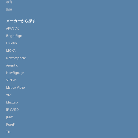
教育
医療
メーカーから探す
APANTAC
BrightSign
Bluefin
MOKA
Nexmosphere
Ascentic
NowSignage
SENSMI
Matrox Video
VNS
MuxLab
IP GARD
JMW
PureFi
TTL