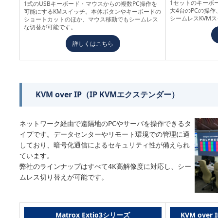
1セットのキーボ
1式のUSBキーボード・マウスからの複数PC操作を
大4台のPCの操作
可能にするKMスイッチ。本体ボタンやキーボードの
シームレスKVM
ショートカットのほか、マウス移動でもシームレス
な切替が可能です。
詳しくはこちら
KVM over IP（IP KVMエクステンダー）
ネットワーク経由で遠隔地のPCやサーバを操作できるタ
イプです。データセンターやリモート環境での管理に適
しており、暗号化通信によるセキュリティ性が備えられ
ています。
弊社のラインナップはすべて4K高解像度に対応し、シー
ムレス切り替えが可能です。
Matrox Extio3シリーズ
KVM over 