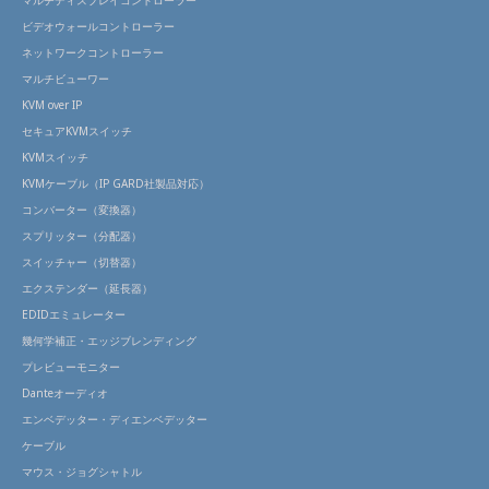
マルチディスプレイコントローラー
ビデオウォールコントローラー
ネットワークコントローラー
マルチビューワー
KVM over IP
セキュアKVMスイッチ
KVMスイッチ
KVMケーブル（IP GARD社製品対応）
コンバーター（変換器）
スプリッター（分配器）
スイッチャー（切替器）
エクステンダー（延長器）
EDIDエミュレーター
幾何学補正・エッジブレンディング
プレビューモニター
Danteオーディオ
エンベデッター・ディエンベデッター
ケーブル
マウス・ジョグシャトル