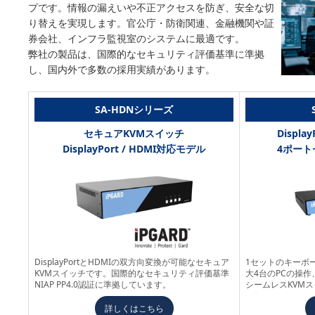
プです。情報の漏えいや不正アクセスを防ぎ、安全な切
り替えを実現します。官公庁・防衛関連、金融機関や証
券会社、インフラ監視室のシステムに最適です。
弊社の製品は、国際的なセキュリティ評価基準に準拠
し、国内外で多数の採用実績があります。
SA-HDNシリーズ
セキュアKVMスイッチ
Displ
DisplayPort / HDMI対応モデル
4ポート
DisplayPortとHDMIの双方向変換が可能なセキュア
1セットのキーボ
KVMスイッチです。国際的なセキュリティ評価基準
大4台のPCの操作
NIAP PP4.0認証に準拠しています。
シームレスKVM
詳しくはこちら