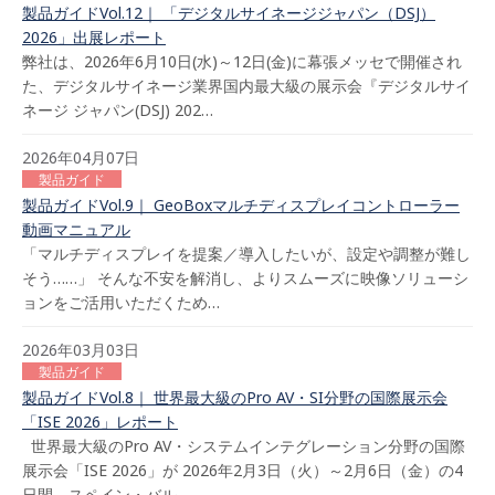
製品ガイドVol.12｜ 「デジタルサイネージジャパン（DSJ）
2026」出展レポート
弊社は、2026年6月10日(水)～12日(金)に幕張メッセで開催され
た、デジタルサイネージ業界国内最大級の展示会『デジタルサイ
ネージ ジャパン(DSJ) 202…
2026年04月07日
製品ガイド
製品ガイドVol.9｜ GeoBoxマルチディスプレイコントローラー
動画マニュアル
「マルチディスプレイを提案／導入したいが、設定や調整が難し
そう……」 そんな不安を解消し、よりスムーズに映像ソリューシ
ョンをご活用いただくため…
2026年03月03日
製品ガイド
製品ガイドVol.8｜ 世界最大級のPro AV・SI分野の国際展示会
「ISE 2026」レポート
世界最大級のPro AV・システムインテグレーション分野の国際
展示会「ISE 2026」が 2026年2月3日（火）～2月6日（金）の4
日間、スペイン・バル…