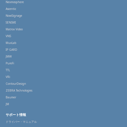
Nexmosphere
Ascentic
NowSignage
SENSMI
Matrox Video
VNS
MuxLab
IP GARD
JMW
PureFi
TTL
VRi
ContourDesign
ZEBRA Technologies
Baumer
JM
サポート情報
ドライバー・マニュアル