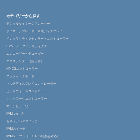
カテゴリーから探す
デジタルサイネージプレーヤー
サイネージプレーヤー内蔵ディスプレイ
インタラクティブセンサー・コントローラー
CMS・データアナリティクス
エンコーダー・デコーダー
エクステンダー（延長器）
NMOSコントローラー
グラフィックボード
マルチディスプレイコントローラー
ビデオウォールコントローラー
ネットワークコントローラー
マルチビューワー
KVM over IP
セキュアKVMスイッチ
KVMスイッチ
KVMケーブル（IP GARD社製品対応）