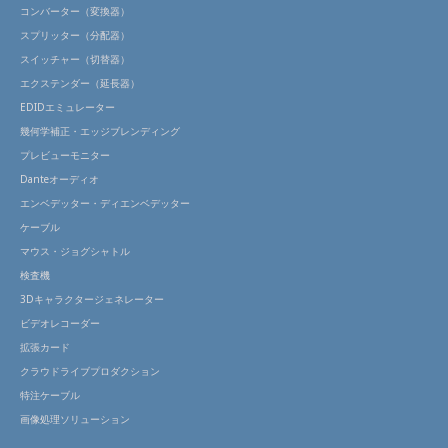
コンバーター（変換器）
スプリッター（分配器）
スイッチャー（切替器）
エクステンダー（延長器）
EDIDエミュレーター
幾何学補正・エッジブレンディング
プレビューモニター
Danteオーディオ
エンベデッター・ディエンベデッター
ケーブル
マウス・ジョグシャトル
検査機
3Dキャラクタージェネレーター
ビデオレコーダー
拡張カード
クラウドライブプロダクション
特注ケーブル
画像処理ソリューション