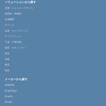
ソリューションから探す
店舗・ショッピングモール
美術館・博物館
交通機関
オフィス
会議・カンファレンス
ライブイベント
工場・工事現場
監視・セキュリティ
放送
金融
教育
医療
メーカーから探す
APANTAC
BrightSign
Bluefin
MOKA