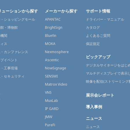
リューションから探す
メーカーから探す
サポート情報
舗・ショッピングモール
APANTAC
ドライバー・マニュアル
術館・博物館
BrightSign
カタログ
通機関
Bluefin
よくあるご質問
フィス
MOKA
保証規定
議・カンファレンス
Nexmosphere
ピックアップ
イブイベント
Ascentic
デジタルサイネージをはじ
場・工事現場
NowSignage
マルチディスプレイで表示
視・セキュリティ
SENSMI
映像を配信(ストリーミング
送
Matrox Video
融
VNS
展示会レポート
育
MuxLab
導入事例
療
IP GARD
JMW
ニュース
PureFi
ニュース