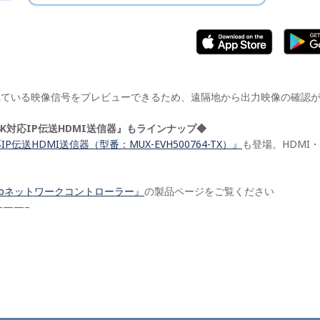
れている映像信号をプレビューできるため、遠隔地から出力映像の確認
に『4K対応IP伝送HDMI送信器』もラインナップ◆
IP伝送HDMI送信器（型番：MUX-EVH500764-TX）』
も登場。HDMI・
。
uxLabネットワークコントローラー』
の製品ページをご覧ください
——–