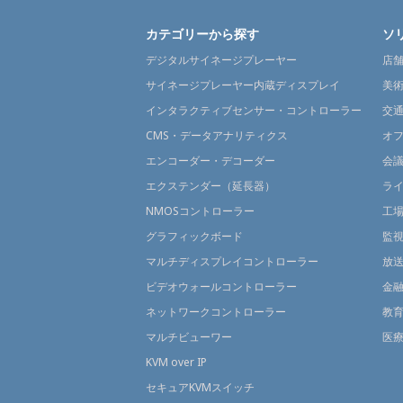
カテゴリーから探す
ソ
デジタルサイネージプレーヤー
店
サイネージプレーヤー内蔵ディスプレイ
美
インタラクティブセンサー・コントローラー
交
CMS・データアナリティクス
オ
エンコーダー・デコーダー
会
エクステンダー（延長器）
ラ
NMOSコントローラー
工
グラフィックボード
監
マルチディスプレイコントローラー
放
ビデオウォールコントローラー
金
ネットワークコントローラー
教
マルチビューワー
医
KVM over IP
セキュアKVMスイッチ