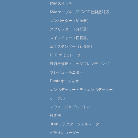
KVMスイッチ
KVMケーブル（IP GARD社製品対応）
コンバーター（変換器）
スプリッター（分配器）
スイッチャー（切替器）
エクステンダー（延長器）
EDIDエミュレーター
幾何学補正・エッジブレンディング
プレビューモニター
Danteオーディオ
エンベデッター・ディエンベデッター
ケーブル
マウス・ジョグシャトル
検査機
3Dキャラクタージェネレーター
ビデオレコーダー