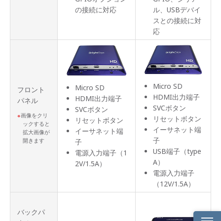
の接続に対応
ル、USBデバイ
スとの接続に対
応
Micro SD
Micro SD
フロント
HDMI出力端子
HDMI出力端子
パネル
SVCボタン
SVCボタン
画像をクリ
リセットボタン
リセットボタン
ックすると
イーサネット端
イーサネット端
拡大画像が
子
開きます
子
USB端子（type
電源入力端子（1
A）
2V/1.5A）
電源入力端子
（12V/1.5A）
バックパ