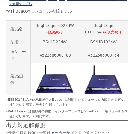
で表示する方法
WiFi Beaconモジュール搭載モデル
BrightSign HD224W
BrightSign
製品名
HD1024W
※販売終了
※販売終了
型番
BS/HD224W
BS/HD1024W
JANコー
4522686008188
4522686008164
ド
製品画
像
IEEE802.11a/b/nのWifi通信とBeaconに対応したモジュールを内蔵したモデル。
外付けの外部アンテナを付属しています。
WiFi/Beacon通信以外の機能、インターフェースはWiFi/Beaconモジュールを内
蔵しないモデルと同じです。
出力対応解像度
*最新の対応解像度一覧は
メーカーサイト
をご参照ください。