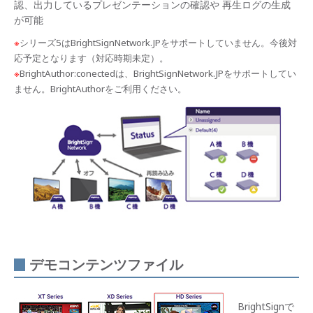
認、出力しているプレゼンテーションの確認や 再生ログの生成
が可能
※
シリーズ5はBrightSignNetwork.JPをサポートしていません。今後対
応予定となります（対応時期未定）。
※
BrightAuthor:conectedは、BrightSignNetwork.JPをサポートしてい
ません。BrightAuthorをご利用ください。
デモコンテンツファイル
BrightSignで