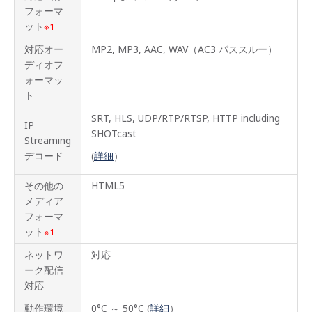
ライ
フォーマ
ンナ
ップ
ット
※1
対応オー
MP2, MP3, AAC, WAV（AC3 パススルー）
主な
機能
ディオフ
ォーマッ
機能
ト
一覧
SRT, HLS, UDP/RTP/RTSP, HTTP including
IP
製品
SHOTcast
Streaming
仕様
デコード
(
詳細
）
BrightS
とは
その他の
HTML5
メディア
ソフ
フォーマ
トウ
ット
※1
ェア
ダウ
ネットワ
対応
ンロ
ード
ーク配信
対応
ネッ
トワ
動作環境
0°C ～ 50°C (
詳細
）