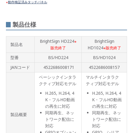
動作検証済みタッチパネル
製品仕様
BrightSign HD224
BrightSign
※
製品名
HD1024
販売終了
※販売終了
型番
BS/HD224
BS/HD1024
JANコード
4522686008171
4522686008157
ベーシックインタラ
マルチインタラク
クティブ対応モデル
ティブ対応モデル
H.265, H.264, 4
H.265, H.264, 4
K・フルHD動画
K・フルHD動画
の再生に対応
の再生に対応
同期再生、ネッ
同期再生、ネッ
製品概要
トワーク配信に
トワーク配信に
対応
対応
GPIOオプション
GPIO、シリア