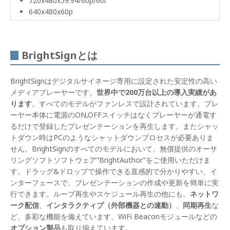
720x480x59.94/60p/60i
640x480x60p
BrightSignとは
BrightSignはデジタルサイネージ専用に設定された安定性の高い
メディアプレーヤーです。
世界中で200万台以上の導入実績があ
ります
。すべてのモデルがファンレスで設計されています。プレ
ーヤー本体に電源のON,OFFスイッチはなくプレーヤーが通電す
るだけで登録したプレゼンテーションを再生します。またシャッ
トダウン時はPCのようなシャットダウンプロセスが必要ありま
せん。BrightSignのすべてのモデルにおいて、無償提供のオーサ
リングソフトソフトウェア”BrightAuthor”をご使用いただけま
す。ドラッグ&ドロップで操作できる直感的で分かりやすい、イ
ンターフェースで、プレゼンテーションの作成や更新を簡単に実
行できます。ループ再生やスケジュール再生の他にも、
ネットワ
ーク配信
、
インタラクティブ（外部機器との連動）
、
同期再生
な
ど、多彩な機能を備えています。WiFi Beaconモジュールなどの
オプション製品
も取り揃えています。