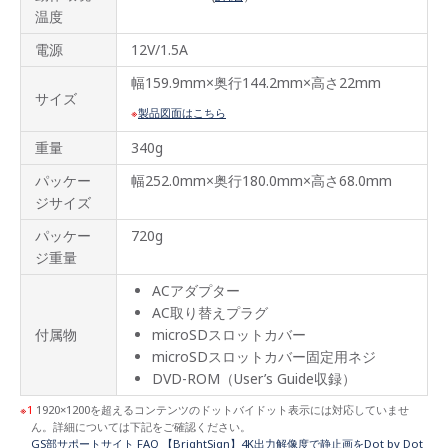
ーク
温度
ソリ
ュー
電源
12V/1.5A
ショ
ン
幅159.9mm×奥行144.2mm×高さ22mm
サイズ
デモ
製品図面はこちら
コン
テン
重量
340g
ツフ
ァイ
パッケー
幅252.0mm×奥行180.0mm×高さ68.0mm
ル
ジサイズ
オプ
パッケー
720g
ショ
ジ重量
ン製
品
ACアダプター
AC取り替えプラグ
BrightS
付属物
microSDスロットカバー
パー
トナ
microSDスロットカバー固定用ネジ
ー
DVD-ROM（User’s Guide収録）
1
1920×1200を超えるコンテンツのドットバイドット表示には対応していませ
サポ
ート
ん。詳細については下記をご確認ください。
情報
GS部サポートサイト FAQ 【BrightSign】4K出力解像度で静止画をDot by Dot