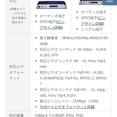
ネル
画像をクリ
高い
オーディオ端子
ックすると
信頼
オーディオ端子
GPIO端子
(ピン
拡大画像が
性と
GPIO端子
(ピン
開きます
汎用
アサイン詳細)
アサイン詳細)
性が
シリアル端子
求め
られ
最大解像度：3840x2160x60p,4096x2160
る
x60p
4K・
フル
対応ビデオコーデック 4K Video：H.264,
HD・
H.265, VP9
HTML5
対応ビデオコンテナ 4K：.ts, mov, mp4,
ベー
シッ
対応ビデ
mkv
クの
オフォー
対応ビデオコーデック Full HD：H.265,
構築
に最
マット
H.264(MPEG4, Part10), MPEG-2, MPEG-
適な
1
スタ
対応ビデオコンテナ Full HD： .ts, mpg, .
ンダ
ード
vob, mov, mp4, m2ts
モデ
最大ビットレート：25Mbps（CBR)
ル
サポートビデオフォーマット詳細
製品
対応画像
1080pまでのBMP, JPEG, PNG