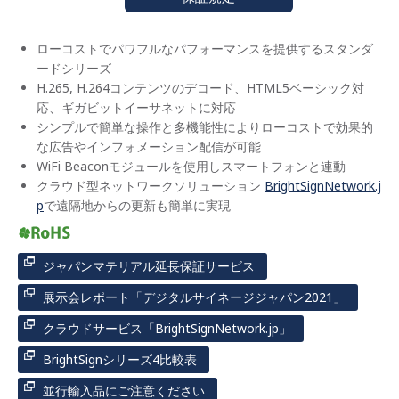
ローコストでパワフルなパフォーマンスを提供するスタンダ
ードシリーズ
H.265, H.264コンテンツのデコード、HTML5ベーシック対
応、ギガビットイーサネットに対応
シンプルで簡単な操作と多機能性によりローコストで効果的
な広告やインフォメーション配信が可能
WiFi Beaconモジュールを使用しスマートフォンと連動
クラウド型ネットワークソリューション
BrightSignNetwork.j
p
で遠隔地からの更新も簡単に実現
ジャパンマテリアル延長保証サービス
展示会レポート「デジタルサイネージジャパン2021」
クラウドサービス「BrightSignNetwork.jp」
BrightSignシリーズ4比較表
並行輸入品にご注意ください