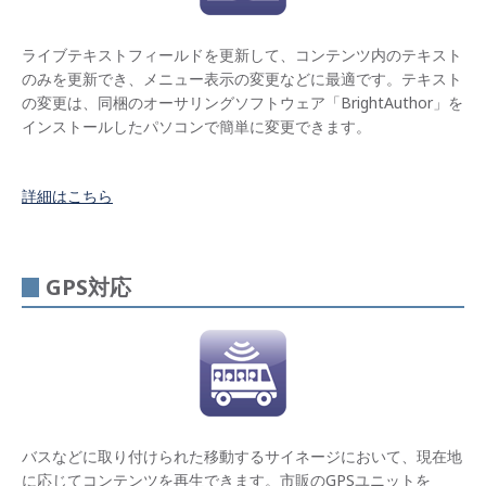
ング
ソフ
トウ
ライブテキストフィールドを更新して、コンテンツ内のテキスト
ェア
「Brigh
のみを更新でき、メニュー表示の変更などに最適です。テキスト
で簡
の変更は、同梱のオーサリングソフトウェア「BrightAuthor」を
単に
コン
インストールしたパソコンで簡単に変更できます。
テン
ツを
作
成・
詳細はこちら
配信
設置
しや
GPS対応
すい
コン
パク
トな
筐体
デジ
タル
サイ
バスなどに取り付けられた移動するサイネージにおいて、現在地
ネー
ジを
に応じてコンテンツを再生できます。市販のGPSユニットを