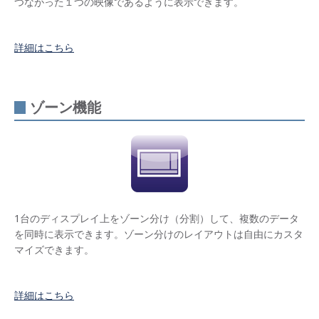
つながった１つの映像であるように表示できます。
ばれ
まし
た
詳細はこちら
PCな
しで
簡単
に効
果的
ゾーン機能
なデ
ジタ
ルサ
イネ
ージ
を実
現で
きる
STB
1台のディスプレイ上をゾーン分け（分割）して、複数のデータ
大容
を同時に表示できます。ゾーン分けのレイアウトは自由にカスタ
量の
マイズできます。
動画
再生
にも
対応
詳細はこちら
高い