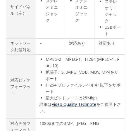
ステレ
ステレ
ステレ
サイドパネ
オミニ
オミニ
オミニ
ル（左）
ジャッ
ジャッ
ジャッ
ク
ク
ク
USBポー
ト
ネットワー
–
対応あり
対応あり
ク配信対応
MPEG-2、MPEG-1、H.264 (MPEG-4 , P
art 10)
拡張子.TS, .MPG, .VOB, MOV, MP4をサ
ポート
対応ビデオ
H.264 プロファイルレベル4.1以下をサポ
フォーマッ
ート
ト
最大ビットレートは25Mbps
詳細は
Video Quality Technote
をご参照下さ
い。
対応画像フ
1080pまでのBMP、JPEG、PNG
ォーマット