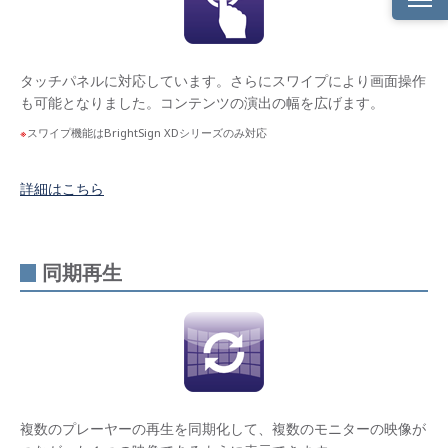
デジ
タル
サイ
タッチパネルに対応しています。さらにスワイプにより画面操作
ネー
も可能となりました。コンテンツの演出の幅を広げます。
ジ市
場に
スワイプ機能はBrightSign XDシリーズのみ対応
おけ
るシ
ェア
は全
詳細はこちら
世界
で
50%
（IMS
Resear
同期再生
調
べ）
The
Profess
AV
AWARD
Highly
Comme
複数のプレーヤーの再生を同期化して、複数のモニターの映像が
に選