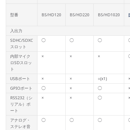
ズ ラ
イン
ナッ
型番
BS/HD120
BS/HD220
BS/HD1020
プ
オプ
入出力
ショ
ン
SDHC/SDXC
◯
◯
◯
スロット
カタ
ログ
内部マイク
×
×
×
ロSDスロッ
マニ
ト
ュア
ル
USBポート
×
×
○(x1)
GPIOポート
◯
×
◯
RSS232（シ
×
×
◯
リアル）ポ
ート
アナログ・
◯
◯
◯
ステレオ音