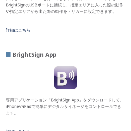
低価
BrightSignのUSBポートに接続し、指定エリアに入った際の動作
格で
実現
や指定エリアから出た際の動作をトリガーに設定できます。
する
高い
コス
トパ
詳細はこちら
フォ
ーマ
ンス
BrightSign App
機能
一覧
タッ
チ/ス
ワイ
プ
同期
専用アプリケーション「BrightSign App」をダウンロードして、
再生
iPhoneやiPadで簡単にデジタルサイネージをコントロールでき
ます。
ゾー
ン機
能