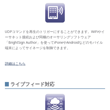
ーク
配信
機能
複数
のプ
レー
UDPコマンドを再生のトリガーにすることができます。WiFiやイ
ヤー
の再
ーサネット接続および同梱のオーサリングソフトウェア
生を
「BrightSign Author」を使ってiPoneやAndroidなどのモバイル
同期
化
端末によってサイネージを制御できます。
思い
通り
詳細はこちら
のサ
イネ
ージ
を実
現す
ライブフィード対応
る多
彩な
機能
オー
サリ