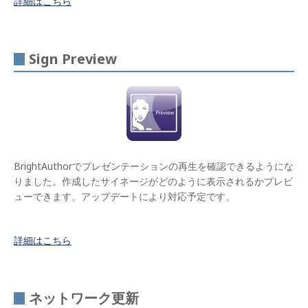
詳細はこちら
イン
タラ
クテ
ィブ
Sign Preview
機能
UDP
制御
ライ
ブフ
ィー
ド対
BrightAuthorでプレゼンテーションの再生を確認できるようにな
応
りました。作成したサイネージがどのように表示されるかプレビ
ューできます。アップデートにより対応予定です。
GPS
対応
BrightS
詳細はこちら
App
Sign
Preview
ネットワーク更新