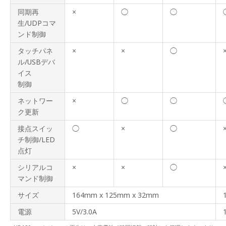
同期再
×
◯
◯
生/UDPコマ
ンド制御
タッチパネ
×
×
◯
ル/USBデバ
イス
制御
ネットワー
×
◯
◯
ク更新
接点スイッ
◯
×
◯
チ制御/LED
点灯
シリアルコ
×
×
◯
マンド制御
サイズ
164mm x 125mm x 32mm
電源
5V/3.0A