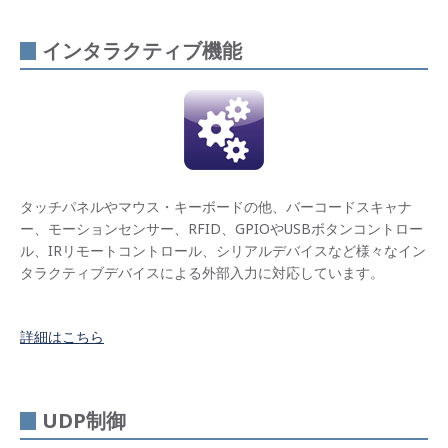
基本
機能
で簡
インタラクティブ機能
単に
効果
的な
デジ
タル
サイ
ネー
ジを
実現
タッチパネルやマウス・キーボードの他、バーコードスキャナ
ー、モーションセンサー、RFID、GPIOやUSBボタンコントロー
ルー
プ再
ル、IRリモートコントロール、シリアルデバイスなど様々なイン
生機
タラクティブデバイスによる外部入力に対応しています。
能
イン
タラ
詳細はこちら
クテ
ィブ
機能
UDP制御
ネッ
トワ