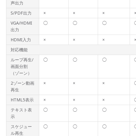
声出力
S/PDF出力
×
×
×
VGA/HDMI
◯
◯
◯
出力
HDMI入力
×
×
×
対応機能
ループ再生/
◯
◯
◯
画面分割
（ゾーン）
2ゾーン動画
×
×
×
再生
HTML5表示
×
×
×
テキスト表
◯
◯
◯
示
スケジュー
◯
◯
◯
ル再生