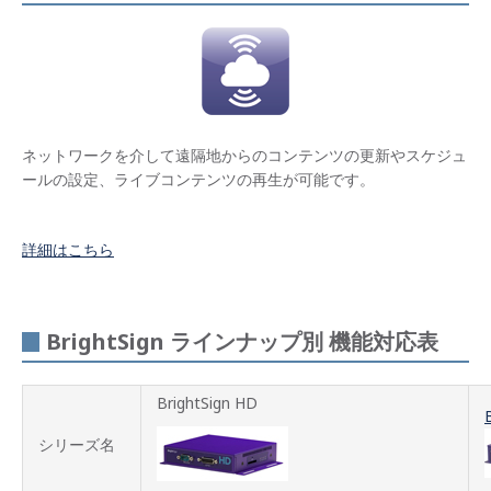
ネッ
トワ
ーク
更新
BrightS
ライ
ンナ
ネットワークを介して遠隔地からのコンテンツの更新やスケジュ
ップ
別 機
ールの設定、ライブコンテンツの再生が可能です。
能対
応表
詳細はこちら
オー
サリ
ング
ソフ
トウ
BrightSign ラインナップ別 機能対応表
ェア
製品
BrightSign HD
仕様
シリーズ名
BrightS
HDシ
リー