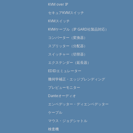
KVM over IP
セキュアKVMスイッチ
KVMスイッチ
KVMケーブル（IP GARD社製品対応）
コンバーター（変換器）
スプリッター（分配器）
スイッチャー（切替器）
エクステンダー（延長器）
EDIDエミュレーター
幾何学補正・エッジブレンディング
プレビューモニター
Danteオーディオ
エンベデッター・ディエンベデッター
ケーブル
マウス・ジョグシャトル
検査機