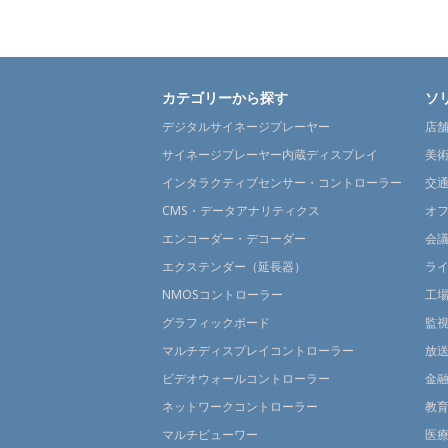
カテゴリーから探す
ソ
デジタルサイネージプレーヤー
店
サイネージプレーヤー内蔵ディスプレイ
美
インタラクティブセンサー・コントローラー
交
CMS・データアナリティクス
オ
エンコーダー・デコーダー
会
エクステンダー（延長器）
ラ
NMOSコントローラー
工
グラフィックボード
監
マルチディスプレイコントローラー
放
ビデオウォールコントローラー
金
ネットワークコントローラー
教
マルチビューワー
医