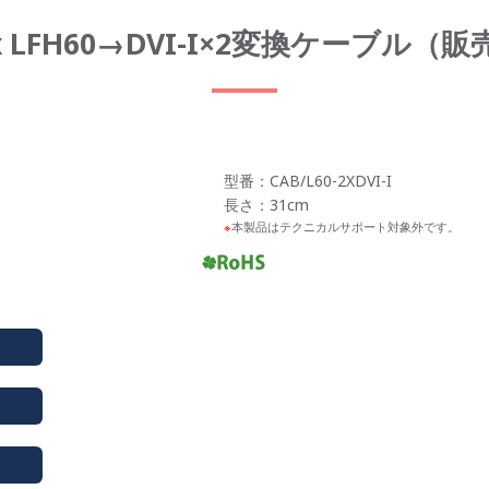
ox LFH60→DVI-I×2変換ケーブル（
型番：CAB/L60-2XDVI-I
長さ：31cm
本製品はテクニカルサポート対象外です。