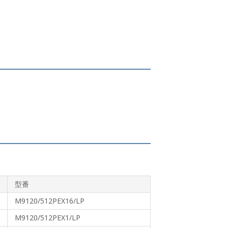
型番
M9120/512PEX16/LP
M9120/512PEX1/LP