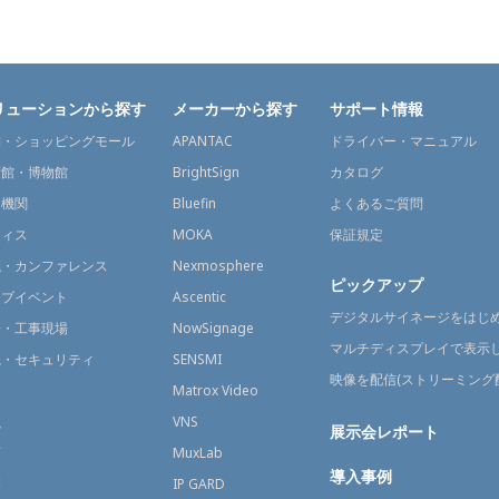
リューションから探す
メーカーから探す
サポート情報
舗・ショッピングモール
APANTAC
ドライバー・マニュアル
術館・博物館
BrightSign
カタログ
通機関
Bluefin
よくあるご質問
フィス
MOKA
保証規定
議・カンファレンス
Nexmosphere
ピックアップ
イブイベント
Ascentic
デジタルサイネージをはじ
場・工事現場
NowSignage
マルチディスプレイで表示
視・セキュリティ
SENSMI
映像を配信(ストリーミング
送
Matrox Video
融
VNS
展示会レポート
育
MuxLab
導入事例
療
IP GARD