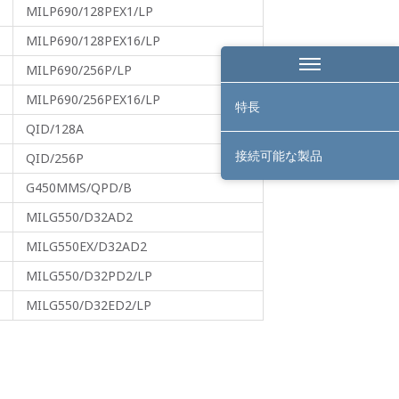
MILP690/128PEX1/LP
MILP690/128PEX16/LP
MILP690/256P/LP
MILP690/256PEX16/LP
特長
QID/128A
接続可能な製品
QID/256P
G450MMS/QPD/B
MILG550/D32AD2
MILG550EX/D32AD2
MILG550/D32PD2/LP
MILG550/D32ED2/LP