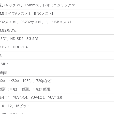
源ジャック x1、3.5mmステレオミニジャック x1
MIタイプAメス x 1、BNCメス x1
232メス x1、RS232オスx1、ミニUSBメス x1
MI2.0/DVI
-SDI、HD-SDI、3G-SDI
CP2.2、HDCP1.4
能
0MHz
Gbps
60p、4K30p、1080p、720pなど
4種類（2Dは33種類、3Dは1種類）
B4:4:4、YUV4:4:4、YUV4:2:2、YUV4:2:0
10、12、16ビット