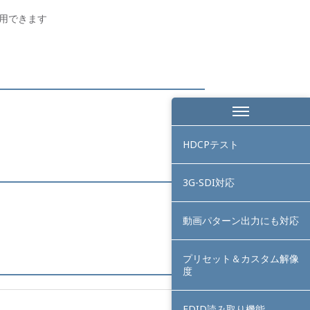
用できます
HDCPテスト
3G-SDI対応
動画パターン出力にも対応
プリセット＆カスタム解像
度
EDID読み取り機能