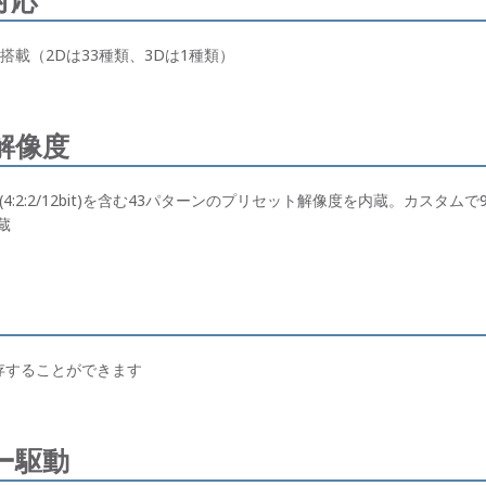
対応
載（2Dは33種類、3Dは1種類）
解像度
t)、4K60p(4:2:2/12bit)を含む43パターンのプリセット解像度を内蔵。
蔵
存することができます
ー駆動