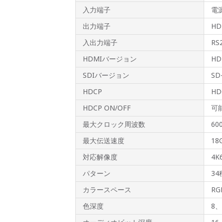
入力端子
電
出力端子
HD
入出力端子
RS
HDMIバージョン
HD
SDIバージョン
SD
HDCP
HD
HDCP ON/OFF
可
最大クロック周波数
60
最大伝送速度
18
対応解像度
4K
パターン
3
カラースペース
RG
色深度
8、