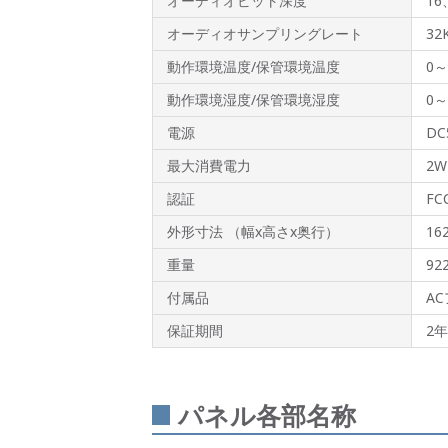
オーディオビット深度
16
オーディオサンプリングレート
32
動作環境温度/保管環境温度
0～
動作環境湿度/保管環境湿度
0
電源
DC
最大消費電力
2W
認証
FC
外形寸法 （幅x高さx奥行）
16
重量
92
付属品
AC
保証期間
2年
パネル各部名称