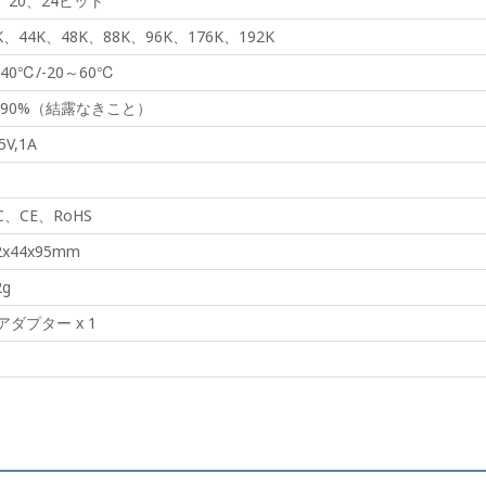
、20、24ビット
K、44K、48K、88K、96K、176K、192K
40℃/-20～60℃
～90%（結露なきこと）
5V,1A
C、CE、RoHS
2x44x95mm
2g
アダプター x 1