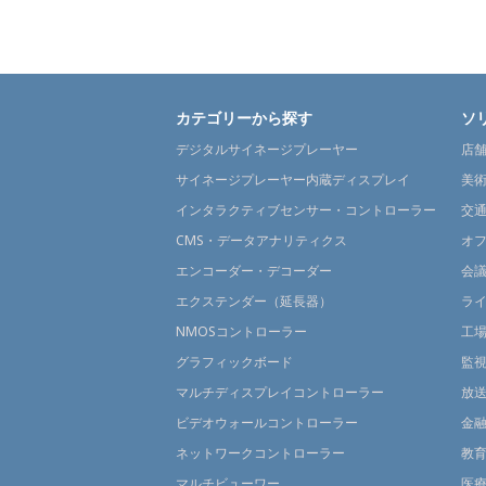
カテゴリーから探す
ソ
デジタルサイネージプレーヤー
店
サイネージプレーヤー内蔵ディスプレイ
美
インタラクティブセンサー・コントローラー
交
CMS・データアナリティクス
オ
エンコーダー・デコーダー
会
エクステンダー（延長器）
ラ
NMOSコントローラー
工
グラフィックボード
監
マルチディスプレイコントローラー
放
ビデオウォールコントローラー
金
ネットワークコントローラー
教
マルチビューワー
医