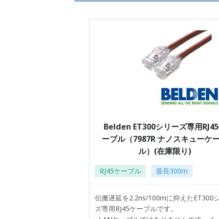
Belden ET300シリーズ専用RJ4
ーブル（7987R ナノスキューケ
ル）(在庫限り)
RJ45ケーブル
最長300m
伝搬遅延を2.2ns/100mに抑えたET300
ズ専用RJ45ケーブルです。