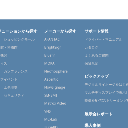
リューションから探す
メーカーから探す
サポート情報
舗・ショッピングモール
APANTAC
ドライバー・マニュアル
術館・博物館
BrightSign
カタログ
通機関
Bluefin
よくあるご質問
フィス
MOKA
保証規定
議・カンファレンス
Nexmosphere
ピックアップ
イブイベント
Ascentic
デジタルサイネージをはじ
場・工事現場
NowSignage
マルチディスプレイで表示
視・セキュリティ
SENSMI
映像を配信(ストリーミング
送
Matrox Video
融
VNS
展示会レポート
育
MuxLab
導入事例
療
IP GARD