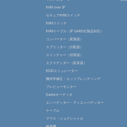
KVM over IP
セキュアKVMスイッチ
KVMスイッチ
KVMケーブル（IP GARD社製品対応）
コンバーター（変換器）
スプリッター（分配器）
スイッチャー（切替器）
エクステンダー（延長器）
EDIDエミュレーター
幾何学補正・エッジブレンディング
プレビューモニター
Danteオーディオ
エンベデッター・ディエンベデッター
ケーブル
マウス・ジョグシャトル
検査機