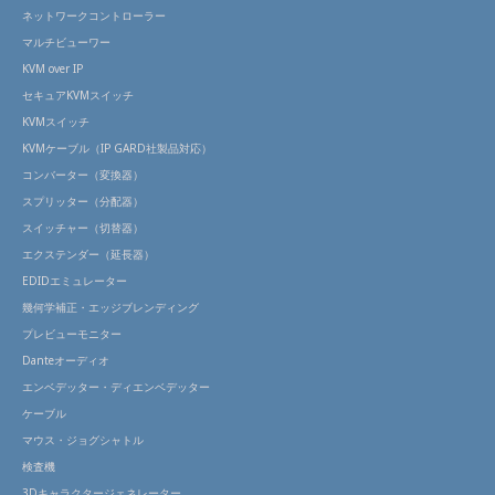
ネットワークコントローラー
マルチビューワー
KVM over IP
セキュアKVMスイッチ
KVMスイッチ
KVMケーブル（IP GARD社製品対応）
コンバーター（変換器）
スプリッター（分配器）
スイッチャー（切替器）
エクステンダー（延長器）
EDIDエミュレーター
幾何学補正・エッジブレンディング
プレビューモニター
Danteオーディオ
エンベデッター・ディエンベデッター
ケーブル
マウス・ジョグシャトル
検査機
3Dキャラクタージェネレーター