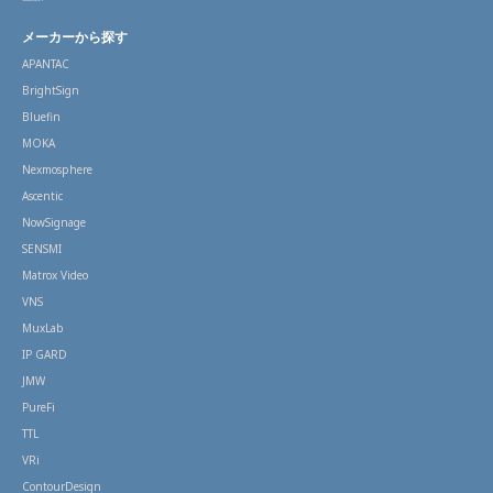
メーカーから探す
APANTAC
BrightSign
Bluefin
MOKA
Nexmosphere
Ascentic
NowSignage
SENSMI
Matrox Video
VNS
MuxLab
IP GARD
JMW
PureFi
TTL
VRi
ContourDesign