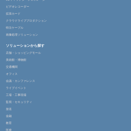
ビデオレコーダー
拡張カード
クラウドライブプロダクション
特注ケーブル
画像処理ソリューション
ソリューションから探す
店舗・ショッピングモール
美術館・博物館
交通機関
オフィス
会議・カンファレンス
ライブイベント
工場・工事現場
監視・セキュリティ
放送
金融
教育
医療