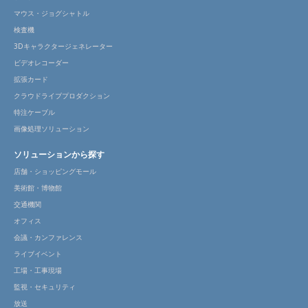
マウス・ジョグシャトル
検査機
3Dキャラクタージェネレーター
ビデオレコーダー
拡張カード
クラウドライブプロダクション
特注ケーブル
画像処理ソリューション
ソリューションから探す
店舗・ショッピングモール
美術館・博物館
交通機関
オフィス
会議・カンファレンス
ライブイベント
工場・工事現場
監視・セキュリティ
放送