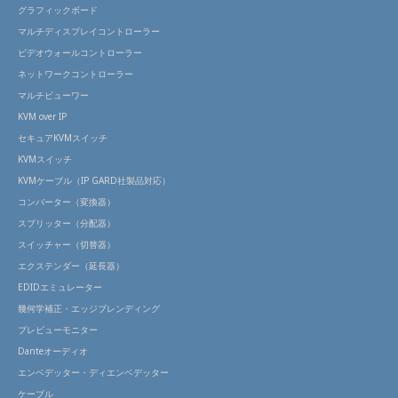
グラフィックボード
マルチディスプレイコントローラー
ビデオウォールコントローラー
ネットワークコントローラー
マルチビューワー
KVM over IP
セキュアKVMスイッチ
KVMスイッチ
KVMケーブル（IP GARD社製品対応）
コンバーター（変換器）
スプリッター（分配器）
スイッチャー（切替器）
エクステンダー（延長器）
EDIDエミュレーター
幾何学補正・エッジブレンディング
プレビューモニター
Danteオーディオ
エンベデッター・ディエンベデッター
ケーブル