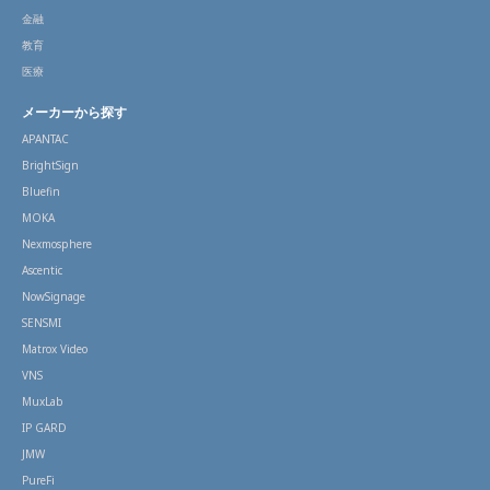
金融
教育
医療
メーカーから探す
APANTAC
BrightSign
Bluefin
MOKA
Nexmosphere
Ascentic
NowSignage
SENSMI
Matrox Video
VNS
MuxLab
IP GARD
JMW
PureFi