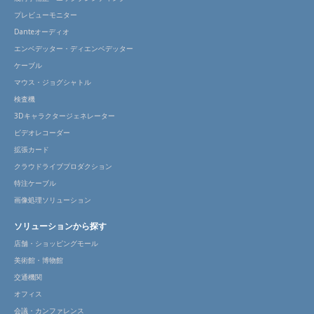
プレビューモニター
Danteオーディオ
エンベデッター・ディエンベデッター
ケーブル
マウス・ジョグシャトル
検査機
3Dキャラクタージェネレーター
ビデオレコーダー
拡張カード
クラウドライブプロダクション
特注ケーブル
画像処理ソリューション
ソリューションから探す
店舗・ショッピングモール
美術館・博物館
交通機関
オフィス
会議・カンファレンス