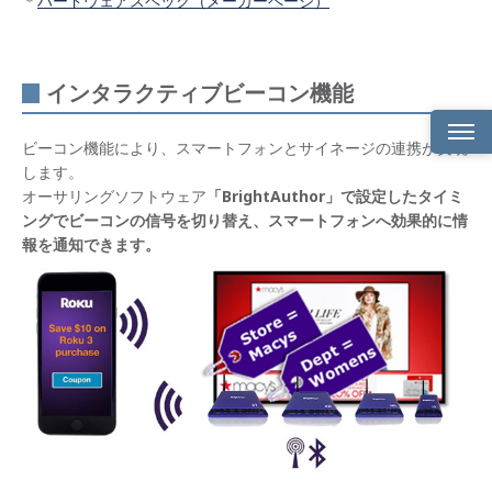
＊
ハードウェアスペック（メーカーページ）
インタラクティブビーコン機能
ビーコン機能により、スマートフォンとサイネージの連携が実現
します。
製品
概要
オーサリングソフトウェア
「BrightAuthor」で設定したタイミ
ングでビーコンの信号を切り替え、スマートフォンへ効果的に情
製品
報を通知できます。
ライ
ンナ
ップ
製品
仕様
イン
タラ
クテ
ィブ
ビー
コン