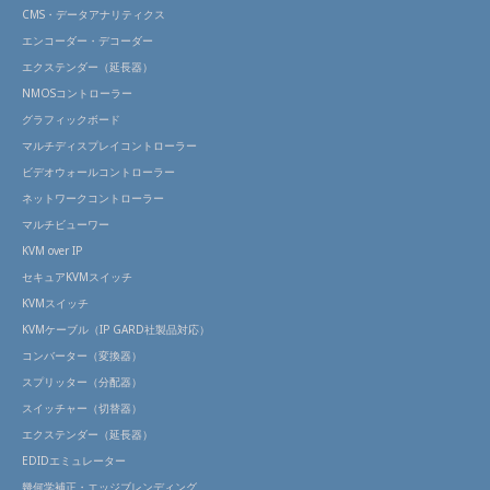
CMS・データアナリティクス
エンコーダー・デコーダー
エクステンダー（延長器）
NMOSコントローラー
グラフィックボード
マルチディスプレイコントローラー
ビデオウォールコントローラー
ネットワークコントローラー
マルチビューワー
KVM over IP
セキュアKVMスイッチ
KVMスイッチ
KVMケーブル（IP GARD社製品対応）
コンバーター（変換器）
スプリッター（分配器）
スイッチャー（切替器）
エクステンダー（延長器）
EDIDエミュレーター
幾何学補正・エッジブレンディング