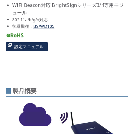
WiFi Beacon対応 BrightSignシリーズ3/4専用モジ
ュール
802.11a/b/g/n対応
後継機種：
BS/WD105
設定マニュアル
製品概要