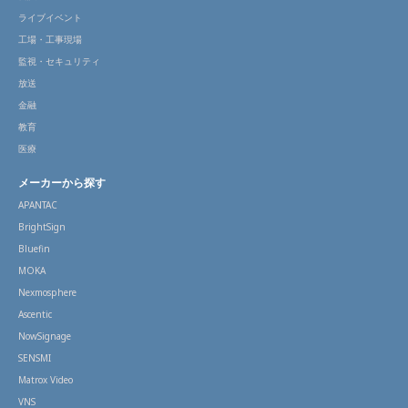
ライブイベント
工場・工事現場
監視・セキュリティ
放送
金融
教育
医療
メーカーから探す
APANTAC
BrightSign
Bluefin
MOKA
Nexmosphere
Ascentic
NowSignage
SENSMI
Matrox Video
VNS