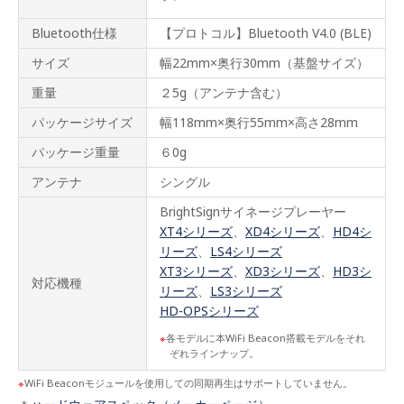
Bluetooth仕様
【プロトコル】Bluetooth V4.0 (BLE)
サイズ
幅22mm×奥行30mm（基盤サイズ）
重量
２5g（アンテナ含む）
パッケージサイズ
幅118mm×奥行55mm×高さ28mm
パッケージ重量
６0g
アンテナ
シングル
BrightSignサイネージプレーヤー
XT4シリーズ
、
XD4シリーズ
、
HD4シ
リーズ
、
LS4シリーズ
XT3シリーズ
、
XD3シリーズ
、
HD3シ
対応機種
リーズ
、
LS3シリーズ
HD-OPSシリーズ
各モデルに本WiFi Beacon搭載モデルをそれ
ぞれラインナップ。
WiFi Beaconモジュールを使用しての同期再生はサポートしていません。