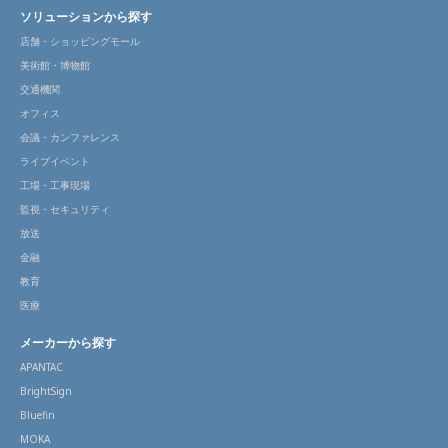
ソリューションから探す
店舗・ショッピングモール
美術館・博物館
交通機関
オフィス
会議・カンファレンス
ライブイベント
工場・工事現場
監視・セキュリティ
放送
金融
教育
医療
メーカーから探す
APANTAC
BrightSign
Bluefin
MOKA