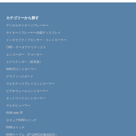
カテゴリーから探す
デジタルサイネージプレーヤー
サイネージプレーヤー内蔵ディスプレイ
インタラクティブセンサー・コントローラー
CMS・データアナリティクス
エンコーダー・デコーダー
エクステンダー（延長器）
NMOSコントローラー
グラフィックボード
マルチディスプレイコントローラー
ビデオウォールコントローラー
ネットワークコントローラー
マルチビューワー
KVM over IP
セキュアKVMスイッチ
KVMスイッチ
KVMケーブル（IP GARD社製品対応）