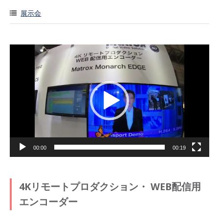
展示会
動
画
プ
レ
ー
ヤ
ー
00:00
00:19
4Kリモートプロダクション・ WEB配信用
エンコーダー