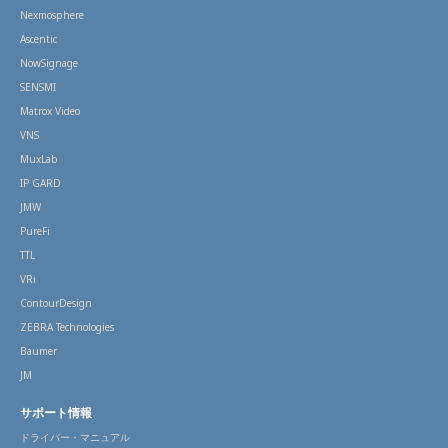
Nexmosphere
Ascentic
NowSignage
SENSMI
Matrox Video
VNS
MuxLab
IP GARD
JMW
PureFi
TTL
VRi
ContourDesign
ZEBRA Technologies
Baumer
JM
サポート情報
ドライバー・マニュアル