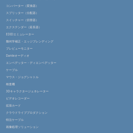
コンバーター（変換器）
スプリッター（分配器）
スイッチャー（切替器）
エクステンダー（延長器）
EDIDエミュレーター
幾何学補正・エッジブレンディング
プレビューモニター
Danteオーディオ
エンベデッター・ディエンベデッター
ケーブル
マウス・ジョグシャトル
検査機
3Dキャラクタージェネレーター
ビデオレコーダー
拡張カード
クラウドライブプロダクション
特注ケーブル
画像処理ソリューション