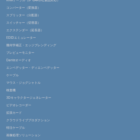
コンバーター（変換器）
スプリッター（分配器）
スイッチャー（切替器）
エクステンダー（延長器）
EDIDエミュレーター
幾何学補正・エッジブレンディング
プレビューモニター
Danteオーディオ
エンベデッター・ディエンベデッター
ケーブル
マウス・ジョグシャトル
検査機
3Dキャラクタージェネレーター
ビデオレコーダー
拡張カード
クラウドライブプロダクション
特注ケーブル
画像処理ソリューション