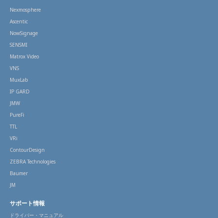
Nexmosphere
Ascentic
NowSignage
SENSMI
Matrox Video
VNS
MuxLab
IP GARD
JMW
PureFi
TTL
VRi
ContourDesign
ZEBRA Technologies
Baumer
JM
サポート情報
ドライバー・マニュアル