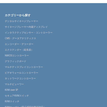
カテゴリーから探す
デジタルサイネージプレーヤー
サイネージプレーヤー内蔵ディスプレイ
インタラクティブセンサー・コントローラー
CMS・データアナリティクス
エンコーダー・デコーダー
エクステンダー（延長器）
NMOSコントローラー
グラフィックボード
マルチディスプレイコントローラー
ビデオウォールコントローラー
ネットワークコントローラー
マルチビューワー
KVM over IP
セキュアKVMスイッチ
KVMスイッチ
KVMケーブル（IP GARD社製品対応）