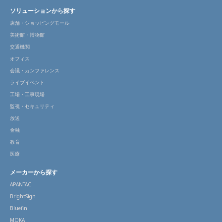
ソリューションから探す
店舗・ショッピングモール
美術館・博物館
交通機関
オフィス
会議・カンファレンス
ライブイベント
工場・工事現場
監視・セキュリティ
放送
金融
教育
医療
メーカーから探す
APANTAC
BrightSign
Bluefin
MOKA