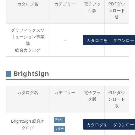
カタログ名
カテゴリー
電子ブッ
PDFダウ
ク版
ンロード
版
グラフィックスソ
リューション事業
–
カタログを見る
ダウンロー
部
総合カタログ
BrightSign
カタログ名
カテゴリー
電子ブッ
PDFダウ
ク版
ンロード
版
デジタ
BrightSign 総合カ
カタログを見る
ダウンロー
ルサイ
タログ
マルチ
ネージ
ディス