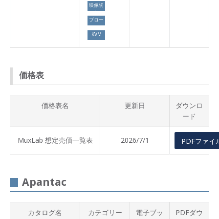
映像切
替
ブロー
ドキャ
KVM
スト
価格表
価格表名
更新日
ダウンロ
ード
MuxLab 想定売価一覧表
2026/7/1
PDFファイ
Apantac
カタログ名
カテゴリー
電子ブッ
PDFダウ