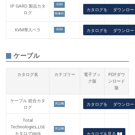
KVM
IP GARD 製品カタ
カタログを見る
ダウンロー
ログ
映像切
替
KVM導入ペラ
KVM
カタログを見る
ダウンロー
ケーブル
カタログ名
カテゴリー
電子ブッ
PDFダウ
ク版
ンロード
版
ケーブル 総合カタ
周辺機
カタログを見る
ダウンロー
ログ
器
Total
Technologies,Ltd.
周辺機
カタログVer.6
–
カタログを見る
器