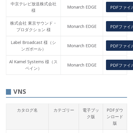
中京テレビ放送株式会社
Monarch EDGE
PDFファイ
様
株式会社 東京サウンド・
Monarch EDGE
PDFファイ
プロダクション 様
Label Broadcast 様（シ
Monarch EDGE
PDFファイ
ンガポール）
Al Kamel Systems 様（ス
Monarch EDGE
PDFファイ
ペイン）
VNS
カタログ名
カテゴリー
電子ブッ
PDFダウ
ク版
ンロード
版