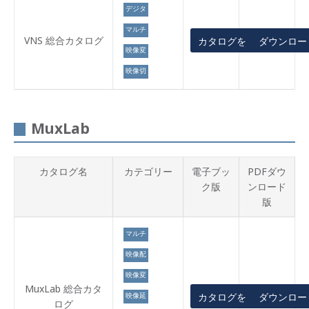
デジタ
ルサイ
マルチ
ネージ
VNS 総合カタログ
カタログを見る
ダウンロー
ディス
映像変
プレイ
換
映像切
替
MuxLab
カタログ名
カテゴリー
電子ブッ
PDFダウ
ク版
ンロード
版
マルチ
ディス
映像配
プレイ
信
映像変
換
MuxLab 総合カタ
映像延
カタログを見る
ダウンロー
ログ
長