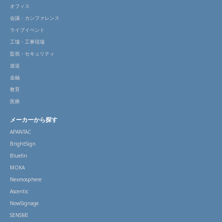
オフィス
会議・カンファレンス
ライブイベント
工場・工事現場
監視・セキュリティ
放送
金融
教育
医療
メーカーから探す
APANTAC
BrightSign
Bluefin
MOKA
Nexmosphere
Ascentic
NowSignage
SENSMI