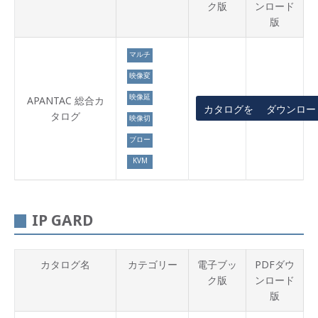
ク版
ンロード
版
マルチ
ディス
映像変
プレイ
換
映像延
APANTAC 総合カ
カタログを見る
ダウンロー
長
タログ
映像切
替
ブロー
ドキャ
KVM
スト
IP GARD
カタログ名
カテゴリー
電子ブッ
PDFダウ
ク版
ンロード
版