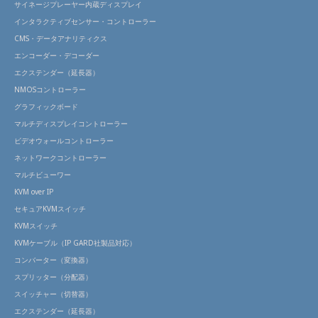
サイネージプレーヤー内蔵ディスプレイ
インタラクティブセンサー・コントローラー
CMS・データアナリティクス
エンコーダー・デコーダー
エクステンダー（延長器）
NMOSコントローラー
グラフィックボード
マルチディスプレイコントローラー
ビデオウォールコントローラー
ネットワークコントローラー
マルチビューワー
KVM over IP
セキュアKVMスイッチ
KVMスイッチ
KVMケーブル（IP GARD社製品対応）
コンバーター（変換器）
スプリッター（分配器）
スイッチャー（切替器）
エクステンダー（延長器）