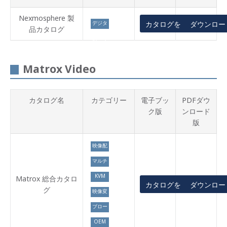
Nexmosphere 製
デジタ
カタログを見る
ダウンロー
品カタログ
ルサイ
ネージ
Matrox Video
カタログ名
カテゴリー
電子ブッ
PDFダウ
ク版
ンロード
版
映像配
信
マルチ
ディス
KVM
プレイ
Matrox 総合カタロ
カタログを見る
ダウンロー
グ
映像変
換
ブロー
ドキャ
OEM
スト