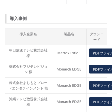
導入事例
導入企業名
製品名
ダウンロ
ード
朝日放送テレビ株式会社
Matrox Extio3
PDFファイ
様
株式会社フジテレビジョ
Monarch EDGE
PDFファイ
ン 様
株式会社よしもとブロー
Monarch EDGE
PDFファイ
ドエンタテインメント 様
沖縄テレビ放送株式会社
Monarch EDGE
PDFファイ
様