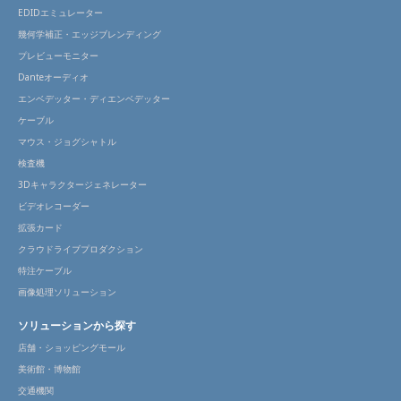
EDIDエミュレーター
幾何学補正・エッジブレンディング
プレビューモニター
Danteオーディオ
エンベデッター・ディエンベデッター
ケーブル
マウス・ジョグシャトル
検査機
3Dキャラクタージェネレーター
ビデオレコーダー
拡張カード
クラウドライブプロダクション
特注ケーブル
画像処理ソリューション
ソリューションから探す
店舗・ショッピングモール
美術館・博物館
交通機関