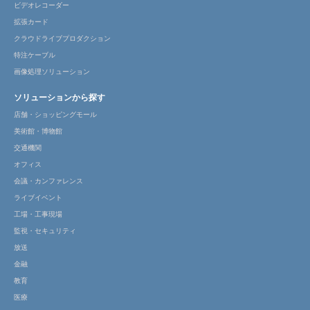
ビデオレコーダー
拡張カード
クラウドライブプロダクション
特注ケーブル
画像処理ソリューション
ソリューションから探す
店舗・ショッピングモール
美術館・博物館
交通機関
オフィス
会議・カンファレンス
ライブイベント
工場・工事現場
監視・セキュリティ
放送
金融
教育
医療