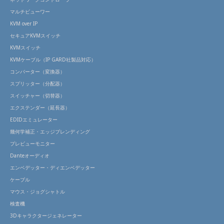
マルチビューワー
KVM over IP
セキュアKVMスイッチ
KVMスイッチ
KVMケーブル（IP GARD社製品対応）
コンバーター（変換器）
スプリッター（分配器）
スイッチャー（切替器）
エクステンダー（延長器）
EDIDエミュレーター
幾何学補正・エッジブレンディング
プレビューモニター
Danteオーディオ
エンベデッター・ディエンベデッター
ケーブル
マウス・ジョグシャトル
検査機
3Dキャラクタージェネレーター