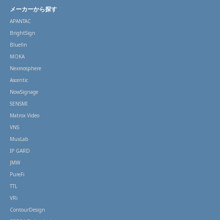
メーカーから探す
APANTAC
BrightSign
Bluefin
MOKA
Nexmosphere
Ascentic
NowSignage
SENSMI
Matrox Video
VNS
MuxLab
IP GARD
JMW
PureFi
TTL
VRi
ContourDesign