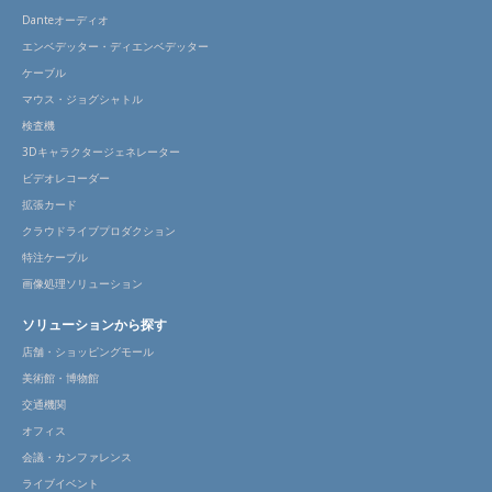
Danteオーディオ
エンベデッター・ディエンベデッター
ケーブル
マウス・ジョグシャトル
検査機
3Dキャラクタージェネレーター
ビデオレコーダー
拡張カード
クラウドライブプロダクション
特注ケーブル
画像処理ソリューション
ソリューションから探す
店舗・ショッピングモール
美術館・博物館
交通機関
オフィス
会議・カンファレンス
ライブイベント