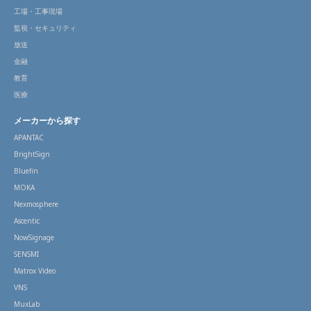
工場・工事現場
監視・セキュリティ
放送
金融
教育
医療
メーカーから探す
APANTAC
BrightSign
Bluefin
MOKA
Nexmosphere
Ascentic
NowSignage
SENSMI
Matrox Video
VNS
MuxLab