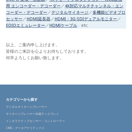
用 エンコーダー・デコーダー
／
4K対応マルチチャンネル・エン
コーダー・デコーダー
／
デジタルサイネージ
／
多機能ビデオプロ
セッサー
／
HDMI延長器
／
HDMI・3G-SDIデュアルモニター
／
EDIDエミュレーター
／
HDMIケーブル
etc.
以上、ご案内申し上げます。
皆様のご来訪を心よりお待ちしております。
何卒よろしくお願い致します。
カテゴリーから探す
デジタルサイネージプレーヤー
サイネージプレーヤー内蔵ディスプレイ
インタラクティブセンサー・コントローラー
CMS・データアナリティクス