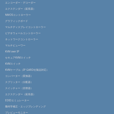
エンコーダー・デコーダー
エクステンダー（延長器）
NMOSコントローラー
グラフィックボード
マルチディスプレイコントローラー
ビデオウォールコントローラー
ネットワークコントローラー
マルチビューワー
KVM over IP
セキュアKVMスイッチ
KVMスイッチ
KVMケーブル（IP GARD社製品対応）
コンバーター（変換器）
スプリッター（分配器）
スイッチャー（切替器）
エクステンダー（延長器）
EDIDエミュレーター
幾何学補正・エッジブレンディング
プレビューモニター