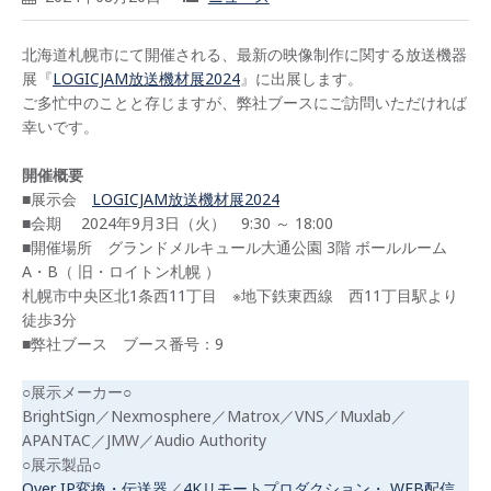
北海道札幌市にて開催される、最新の映像制作に関する放送機器
展『
LOGICJAM放送機材展2024
』に出展します。
ご多忙中のことと存じますが、弊社ブースにご訪問いただければ
幸いです。
開催概要
■展示会
LOGICJAM放送機材展2024
■会期 2024年9月3日（火） 9:30 ～ 18:00
■開催場所 グランドメルキュール大通公園 3階 ボールルーム
A・B（ 旧・ロイトン札幌 ）
札幌市中央区北1条西11丁目 ※地下鉄東西線 西11丁目駅より
徒歩3分
■弊社ブース ブース番号：9
○展示メーカー○
BrightSign／Nexmosphere／Matrox／VNS／Muxlab／
APANTAC／JMW／Audio Authority
○展示製品○
Over IP変換・伝送器
／
4Kリモートプロダクション・ WEB配信