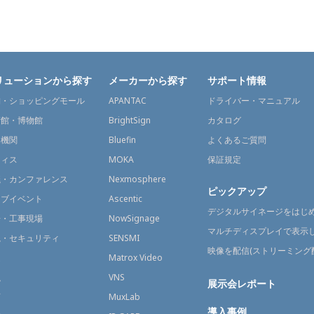
リューションから探す
メーカーから探す
サポート情報
舗・ショッピングモール
APANTAC
ドライバー・マニュアル
術館・博物館
BrightSign
カタログ
通機関
Bluefin
よくあるご質問
フィス
MOKA
保証規定
議・カンファレンス
Nexmosphere
ピックアップ
イブイベント
Ascentic
デジタルサイネージをはじ
場・工事現場
NowSignage
マルチディスプレイで表示
視・セキュリティ
SENSMI
映像を配信(ストリーミング
送
Matrox Video
融
VNS
展示会レポート
育
MuxLab
導入事例