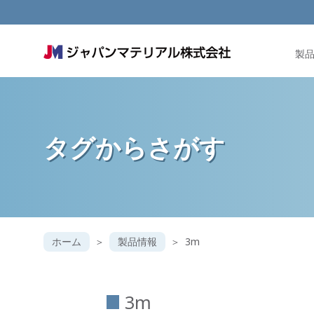
製
タグからさがす
ホーム
製品情報
3m
3m