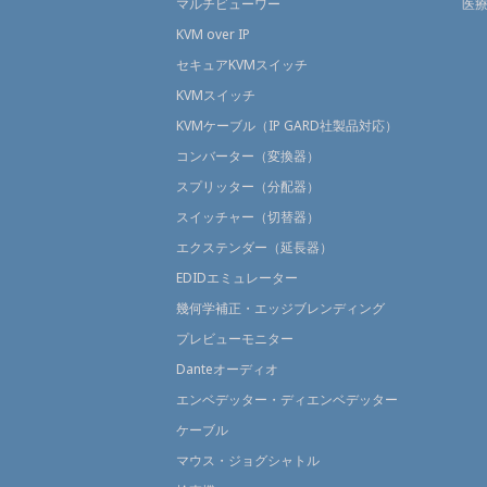
マルチビューワー
医
KVM over IP
セキュアKVMスイッチ
KVMスイッチ
KVMケーブル（IP GARD社製品対応）
コンバーター（変換器）
スプリッター（分配器）
スイッチャー（切替器）
エクステンダー（延長器）
EDIDエミュレーター
幾何学補正・エッジブレンディング
プレビューモニター
Danteオーディオ
エンベデッター・ディエンベデッター
ケーブル
マウス・ジョグシャトル