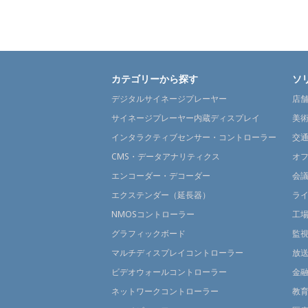
カテゴリーから探す
ソ
デジタルサイネージプレーヤー
店
サイネージプレーヤー内蔵ディスプレイ
美
インタラクティブセンサー・コントローラー
交
CMS・データアナリティクス
オ
エンコーダー・デコーダー
会
エクステンダー（延長器）
ラ
NMOSコントローラー
工
グラフィックボード
監
マルチディスプレイコントローラー
放
ビデオウォールコントローラー
金
ネットワークコントローラー
教