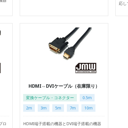
機器
応し
HDMI⇔DVIケーブル（在庫限り）
変換ケーブル・コネクター
0.5m
2m
3m
5m
7m
10m
プロ
HDMI端子搭載の機器とDVI端子搭載の機器