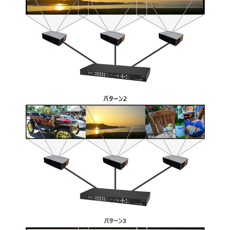
メモ
リ機
能搭
載
キー
ロッ
ク機
能搭
載
製品
仕様
パネ
ル
接続
図
ライ
ンナ
ップ
オプ