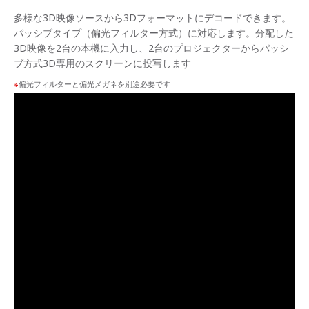
力&
切替
多様な3D映像ソースから3Dフォーマットにデコードできます。
に対
パッシブタイプ（偏光フィルター方式）に対応します。分配した
応
3D映像を2台の本機に入力し、2台のプロジェクターからパッシ
ブ方式3D専用のスクリーンに投写します
4K入
力対
偏光フィルターと偏光メガネを別途必要です
応
EDID
カス
タマ
イズ
可能
高性
能ス
ケー
リン
グ出
力エ
ンジ
ン搭
載
P in