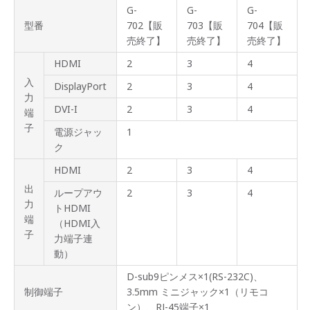
G-
G-
G-
型番
702【販
703【販
704【販
売終了】
売終了】
売終了】
HDMI
2
3
4
入
DisplayPort
2
3
4
力
DVI-I
2
3
4
端
子
電源ジャッ
1
ク
HDMI
2
3
4
出
ループアウ
2
3
4
力
トHDMI
端
（HDMI入
子
力端子連
動）
D-sub9ピンメス×1(RS-232C)、
制御端子
3.5mm ミニジャック×1（リモコ
ン）、RJ-45端子×1