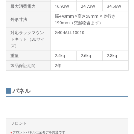
最大消費電力
16.92W
24.72W
34.56W
幅440mm ×高さ58mm × 奥行き
外形寸法
190mm（突起物含まず）
対応ラックマウン
G404ALL10010
トキット（3Uサイ
ズ）
重量
2.4kg
2.6kg
2.8kg
製品保証期間
2年
パネル
フロント
フロントパネルは全モデル共通です