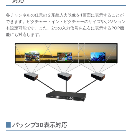
対応
エッ
各チャンネルの任意の２系統入力映像を1画面に表示することが
ジブ
レン
できます。ピクチャー・イン・ピクチャーのサイズやポジション
ディ
も設定可能です。また、2つの入力信号を左右に表示するPOP機
ング
能にも対応します。
（1入
力N
出
力）
映像
反
転・
回転
（ロ
ーテ
ー
ト）
表示
マル
チフ
ォー
パッシブ3D表示対応
マッ
ト入