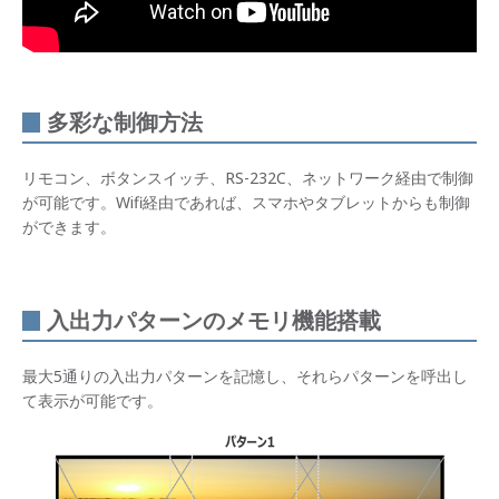
P（ピ
クチ
ャ
ー・
イ
ン・
多彩な制御方法
ピク
チャ
ー）
対応
リモコン、ボタンスイッチ、RS-232C、ネットワーク経由で制御
が可能です。Wifi経由であれば、スマホやタブレットからも制御
パッ
ができます。
シブ
3D表
示対
応
入出力パターンのメモリ機能搭載
多彩
な制
御方
最大5通りの入出力パターンを記憶し、それらパターンを呼出し
法
て表示が可能です。
入出
力パ
ター
ンの