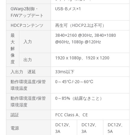
GWarp2制御・
USB-Bメス×1
F/Wアップデート
HDCPコンテンツ
再生可（HDCP2.2は不可）
最
3840×2160 @30Hz, 3840×1080
入力
大
@60Hz, 1080p @120Hz
解
像
1920 x 1080p、1920 x 1200
出力
度
入出力 遅延
33ms以下
動作環境温度/保管
0～45℃/-20～60℃
環境温度
動作環境湿度/保管
0～85%（結露なきこと）
環境湿度
認証
FCC Class A、CE
DC12V、
DC12V、
DC12V、
電源
3A
3A
5A