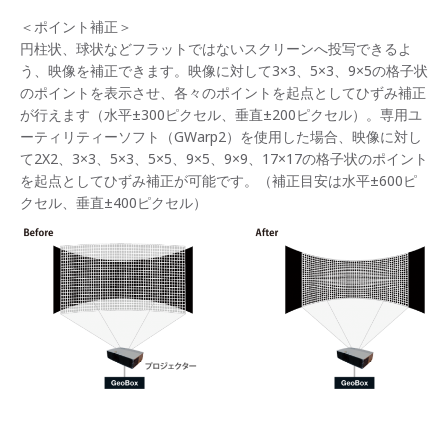
＜ポイント補正＞
円柱状、球状などフラットではないスクリーンへ投写できるよ
う、映像を補正できます。映像に対して3×3、5×3、9×5の格子状
のポイントを表示させ、各々のポイントを起点としてひずみ補正
が行えます（水平±300ピクセル、垂直±200ピクセル）。専用ユ
ーティリティーソフト（GWarp2）を使用した場合、映像に対し
て2X2、3×3、5×3、5×5、9×5、9×9、17×17の格子状のポイント
を起点としてひずみ補正が可能です。（補正目安は水平±600ピ
クセル、垂直±400ピクセル）