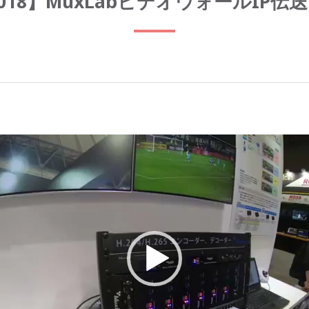
EE2018】MuxLabビデオウォールIP
動
画
プ
レ
ー
ヤ
ー