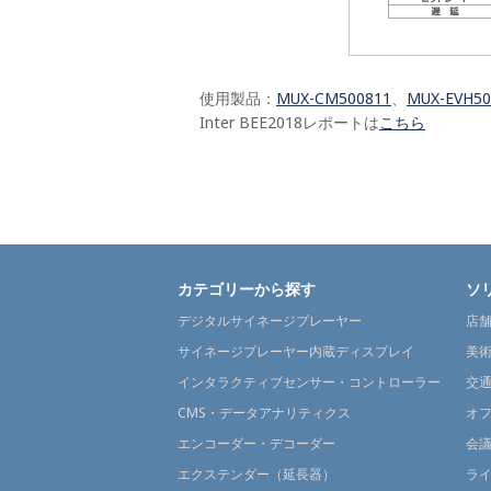
使用製品：
MUX-CM500811
、
MUX-EVH50
Inter BEE2018レポートは
こちら
カテゴリーから探す
ソ
デジタルサイネージプレーヤー
店
サイネージプレーヤー内蔵ディスプレイ
美
インタラクティブセンサー・コントローラー
交
CMS・データアナリティクス
オ
エンコーダー・デコーダー
会
エクステンダー（延長器）
ラ