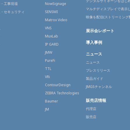
デジタルサイネージをはじ
場・工事現場
NowSignage
マルチディスプレイで表示
視・セキュリティ
SENSMI
映像を配信(ストリーミング
送
Matrox Video
融
VNS
展示会レポート
育
MuxLab
導入事例
療
IP GARD
JMW
ニュース
PureFi
ニュース
TTL
プレスリリース
VRi
製品ガイド
ContourDesign
JMGSチャンネル
ZEBRA Technologies
販売店情報
Baumer
代理店
JM
販売店