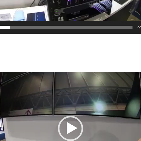
00
動
画
プ
レ
ー
ヤ
ー