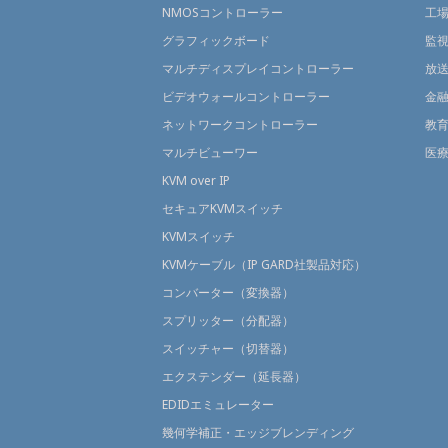
NMOSコントローラー
工
グラフィックボード
監
マルチディスプレイコントローラー
放
ビデオウォールコントローラー
金
ネットワークコントローラー
教
マルチビューワー
医
KVM over IP
セキュアKVMスイッチ
KVMスイッチ
KVMケーブル（IP GARD社製品対応）
コンバーター（変換器）
スプリッター（分配器）
スイッチャー（切替器）
エクステンダー（延長器）
EDIDエミュレーター
幾何学補正・エッジブレンディング