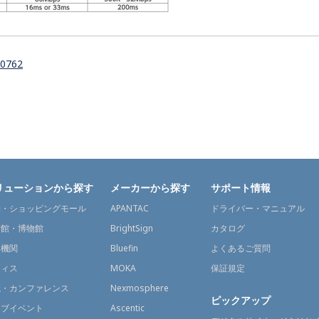
0762
リューションから探す
メーカーから探す
サポート情報
舗・ショッピングモール
APANTAC
ドライバー・マニュアル
術館・博物館
BrightSign
カタログ
通機関
Bluefin
よくあるご質問
フィス
MOKA
保証規定
議・カンファレンス
Nexmosphere
ピックアップ
イブイベント
Ascentic