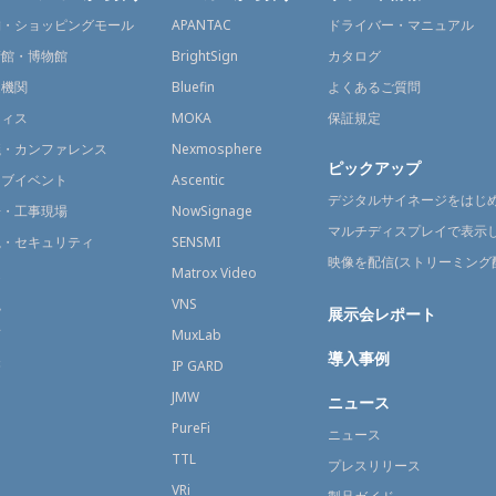
舗・ショッピングモール
APANTAC
ドライバー・マニュアル
術館・博物館
BrightSign
カタログ
通機関
Bluefin
よくあるご質問
フィス
MOKA
保証規定
議・カンファレンス
Nexmosphere
ピックアップ
イブイベント
Ascentic
デジタルサイネージをはじ
場・工事現場
NowSignage
マルチディスプレイで表示
視・セキュリティ
SENSMI
映像を配信(ストリーミング
送
Matrox Video
融
VNS
展示会レポート
育
MuxLab
導入事例
療
IP GARD
JMW
ニュース
PureFi
ニュース
TTL
プレスリリース
VRi