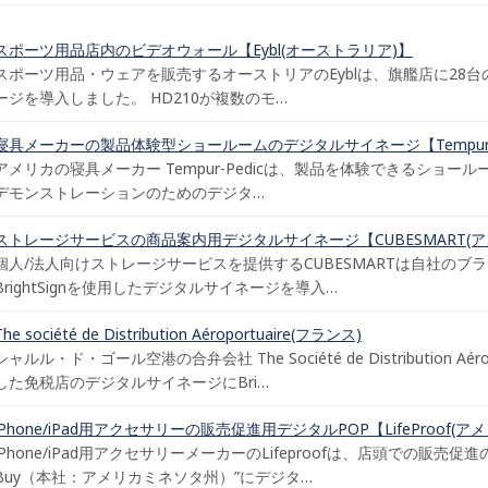
スポーツ用品店内のビデオウォール【Eybl(オーストラリア)】
スポーツ用品・ウェアを販売するオーストリアのEyblは、旗艦店に28台のBri
ージを導入しました。 HD210が複数のモ…
寝具メーカーの製品体験型ショールームのデジタルサイネージ【Tempur-P
アメリカの寝具メーカー Tempur-Pedicは、製品を体験できるショールーム“The Sl
デモンストレーションのためのデジタ…
ストレージサービスの商品案内用デジタルサイネージ【CUBESMART(ア
個人/法人向けストレージサービスを提供するCUBESMARTは自社のブ
BrightSignを使用したデジタルサイネージを導入…
The société de Distribution Aéroportuaire(フランス)
シャルル・ド・ゴール空港の合弁会社 The Société de Distribution 
した免税店のデジタルサイネージにBri…
iPhone/iPad用アクセサリーの販売促進用デジタルPOP【LifeProof(ア
iPhone/iPad用アクセサリーメーカーのLifeproofは、店頭での販売
Buy（本社：アメリカミネソタ州）”にデジタ…