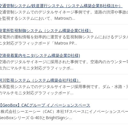
交通管制システム/鉄道運行システム（システム構築企業B社様ほか）
交通管制システムでのデジタルサイネージ事例です。道路の渋滞や事故
を監視するシステムにおいて、Matroxの…
発電所監視制御システム（システム構築企業C社様）
発電所の運転情報を効率的に運営する監視制御システムにおけるデジタルサ
ニタ対応グラフィックボード「Matrox PP…
空港発着案内モニタ(システム構築企業D社様)
空港のデジタルサイネージに採用された事例です。空港内のカウンター
出力にマルチモニタ対応グラフィックボ…
河川監視システム（システム構築会社F社様）
水系監視システムでのデジタルサイネージ採用事例です。ダム・水路・河川
のマルチモニタ対応グラフィックボード…
【GeoBox】CACグループ イノベーションスペース
株式会社シーエーシー（CAC）本社1Fスペースにイノベーションスペー
GeoBoxシリーズ G-403とBrightSignシ…