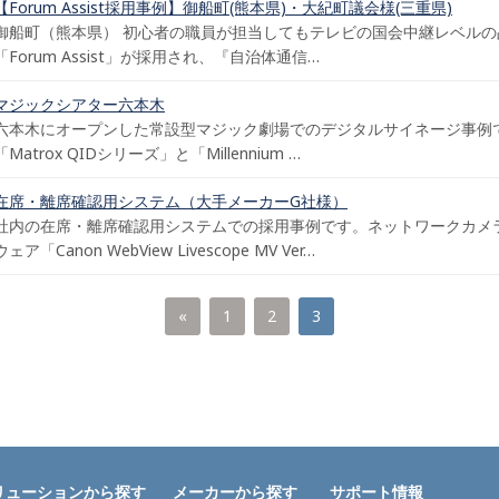
【Forum Assist採用事例】御船町(熊本県)・大紀町議会様(三重県)
御船町（熊本県） 初心者の職員が担当してもテレビの国会中継レベルの
「Forum Assist」が採用され、『自治体通信…
マジックシアター六本木
六本木にオープンした常設型マジック劇場でのデジタルサイネージ事例
「Matrox QIDシリーズ」と「Millennium …
在席・離席確認用システム（大手メーカーG社様）
社内の在席・離席確認用システムでの採用事例です。ネットワークカメラ「C
ウェア「Canon WebView Livescope MV Ver…
«
1
2
3
リューションから探す
メーカーから探す
サポート情報