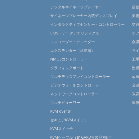
デジタルサイネージプレーヤー
店
サイネージプレーヤー内蔵ディスプレイ
美
インタラクティブセンサー・コントローラー
交
CMS・データアナリティクス
オ
エンコーダー・デコーダー
会
エクステンダー（延長器）
ラ
NMOSコントローラー
工
グラフィックボード
監
マルチディスプレイコントローラー
放
ビデオウォールコントローラー
金
ネットワークコントローラー
教
マルチビューワー
医
KVM over IP
セキュアKVMスイッチ
KVMスイッチ
KVMケーブル（IP GARD社製品対応）