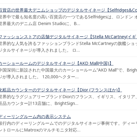
百貨店の世界最大デニムショップのデジタルサイネージ【Selfridges&Co
世界中で最も知名度の高い百貨店の一つであるSelfridgesは、ロンド
世界最大のデニム店 Denim Studioに、B…
ファッションストアの店舗デジタルサイネージ【Stella McCartney(イ
世界的な人気を誇るファッションブランドStella McCartneyの旗艦ショップ
ジタルサイネージが導入されました。 ロ…
カーショールームのデジタルサイネージ【AKD Mall(中国)】
中国深圳に新設された中国最大のカーショールーム“AKD Mall”で、Brigh
ジが導入されました。 120,000ヘクター…
化粧品カウンターのデジタルサイネージ【Dior (フランスほか)】
世界的なラグジュアリーブランドDiorのフランス、イギリス、イタリ
粧品カウンター計13店舗に、BrightSign…
ディーリングルーム内の表示システム
銀行内のディーリングルームでのデジタルサイネージ事例です。ディー
ントロールにMatroxのマルチモニタ対応…