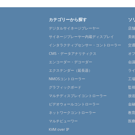
カテゴリーから探す
ソ
デジタルサイネージプレーヤー
店
サイネージプレーヤー内蔵ディスプレイ
美
インタラクティブセンサー・コントローラー
交
CMS・データアナリティクス
オ
エンコーダー・デコーダー
会
エクステンダー（延長器）
ラ
NMOSコントローラー
工
グラフィックボード
監
マルチディスプレイコントローラー
放
ビデオウォールコントローラー
金
ネットワークコントローラー
教
マルチビューワー
医
KVM over IP