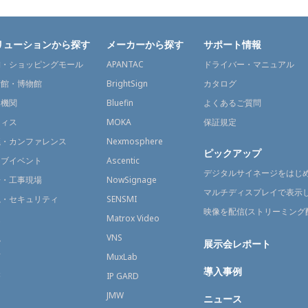
リューションから探す
メーカーから探す
サポート情報
舗・ショッピングモール
APANTAC
ドライバー・マニュアル
術館・博物館
BrightSign
カタログ
通機関
Bluefin
よくあるご質問
フィス
MOKA
保証規定
議・カンファレンス
Nexmosphere
ピックアップ
イブイベント
Ascentic
デジタルサイネージをはじ
場・工事現場
NowSignage
マルチディスプレイで表示
視・セキュリティ
SENSMI
映像を配信(ストリーミング
送
Matrox Video
融
VNS
展示会レポート
育
MuxLab
導入事例
療
IP GARD
JMW
ニュース