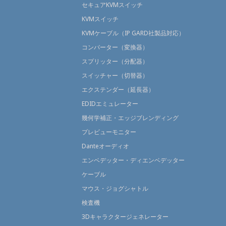
セキュアKVMスイッチ
KVMスイッチ
KVMケーブル（IP GARD社製品対応）
コンバーター（変換器）
スプリッター（分配器）
スイッチャー（切替器）
エクステンダー（延長器）
EDIDエミュレーター
幾何学補正・エッジブレンディング
プレビューモニター
Danteオーディオ
エンベデッター・ディエンベデッター
ケーブル
マウス・ジョグシャトル
検査機
3Dキャラクタージェネレーター