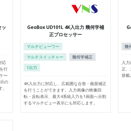
セッ
GeoBox UD101L 4K入出力 幾何学補
G
正プロセッサー
マルチビューワー
幾
マルチスイッチャー
幾何学補正
に対応
入力
1出力
を行
正、
ケー
搭載
表示の
4K入出力に対応し、広範囲な台形・曲面補正
す。
を行うことができます。入力画像の映像回
転・反転表示、最大4系統入力を1画面へ分割
するマルチビュー表示にも対応します。