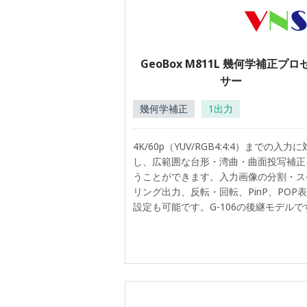
GeoBox M811L 幾何学補正プロ
サー
幾何学補正
1出力
4K/60p（YUV/RGB4:4:4）までの入力
し、広範囲な台形・湾曲・曲面投写補正
うことができます。入力画像の分割・ス
リング出力、反転・回転、PinP、POP
設定も可能です。G-106の後継モデルで