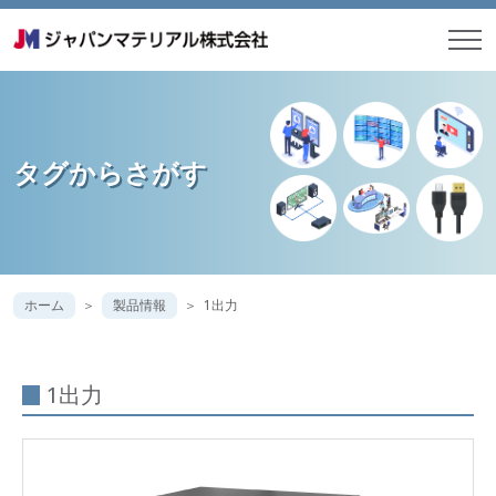
タグからさがす
ホーム
製品情報
1出力
1出力