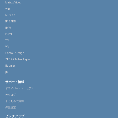
Matrox Video
VNS
MuxLab
IP GARD
JMW
PureFi
TTL
VRi
ContourDesign
ZEBRA Technologies
Baumer
JM
サポート情報
ドライバー・マニュアル
カタログ
よくあるご質問
保証規定
ピックアップ