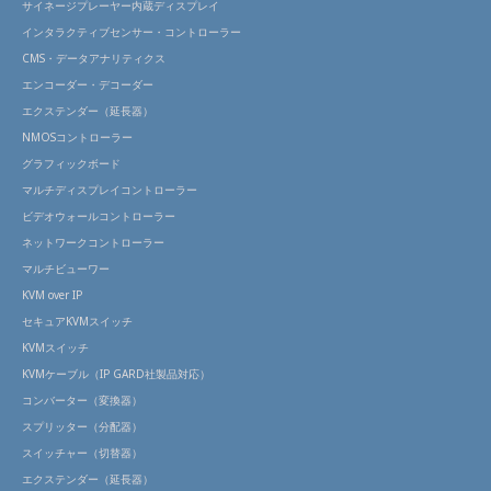
サイネージプレーヤー内蔵ディスプレイ
インタラクティブセンサー・コントローラー
CMS・データアナリティクス
エンコーダー・デコーダー
エクステンダー（延長器）
NMOSコントローラー
グラフィックボード
マルチディスプレイコントローラー
ビデオウォールコントローラー
ネットワークコントローラー
マルチビューワー
KVM over IP
セキュアKVMスイッチ
KVMスイッチ
KVMケーブル（IP GARD社製品対応）
コンバーター（変換器）
スプリッター（分配器）
スイッチャー（切替器）
エクステンダー（延長器）