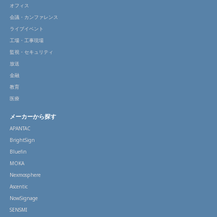
オフィス
会議・カンファレンス
ライブイベント
工場・工事現場
監視・セキュリティ
放送
金融
教育
医療
メーカーから探す
APANTAC
BrightSign
Bluefin
MOKA
Nexmosphere
Ascentic
NowSignage
SENSMI