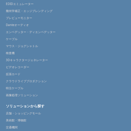
EDIDエミュレーター
幾何学補正・エッジブレンディング
プレビューモニター
Danteオーディオ
エンベデッター・ディエンベデッター
ケーブル
マウス・ジョグシャトル
検査機
3Dキャラクタージェネレーター
ビデオレコーダー
拡張カード
クラウドライブプロダクション
特注ケーブル
画像処理ソリューション
ソリューションから探す
店舗・ショッピングモール
美術館・博物館
交通機関