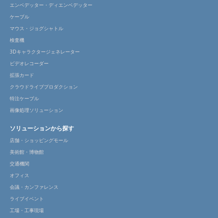
エンベデッター・ディエンベデッター
ケーブル
マウス・ジョグシャトル
検査機
3Dキャラクタージェネレーター
ビデオレコーダー
拡張カード
クラウドライブプロダクション
特注ケーブル
画像処理ソリューション
ソリューションから探す
店舗・ショッピングモール
美術館・博物館
交通機関
オフィス
会議・カンファレンス
ライブイベント
工場・工事現場