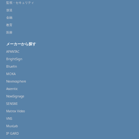
監視・セキュリティ
放送
金融
教育
医療
メーカーから探す
APANTAC
BrightSign
Bluefin
MOKA
Nexmosphere
Ascentic
NowSignage
SENSMI
Matrox Video
VNS
MuxLab
IP GARD