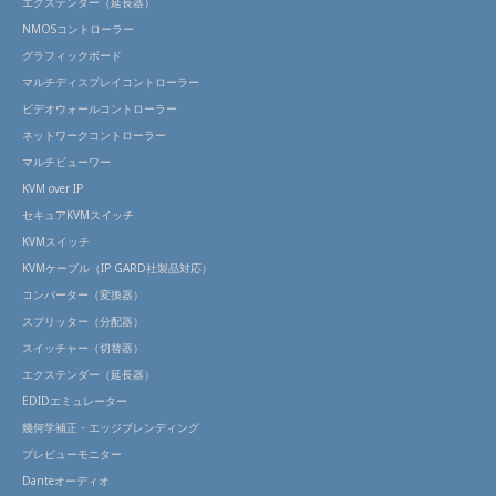
エクステンダー（延長器）
NMOSコントローラー
グラフィックボード
マルチディスプレイコントローラー
ビデオウォールコントローラー
ネットワークコントローラー
マルチビューワー
KVM over IP
セキュアKVMスイッチ
KVMスイッチ
KVMケーブル（IP GARD社製品対応）
コンバーター（変換器）
スプリッター（分配器）
スイッチャー（切替器）
エクステンダー（延長器）
EDIDエミュレーター
幾何学補正・エッジブレンディング
プレビューモニター
Danteオーディオ