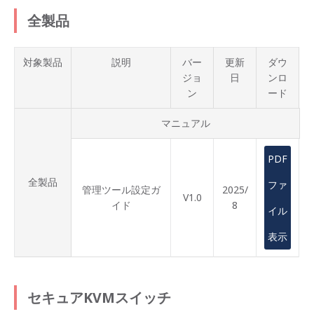
全製品
対象製品
説明
バー
更新
ダウ
ジョ
日
ンロ
ン
ード
マニュアル
PDF
全製品
ファ
管理ツール設定ガ
2025/
V1.0
イド
8
イル
表示
セキュアKVMスイッチ