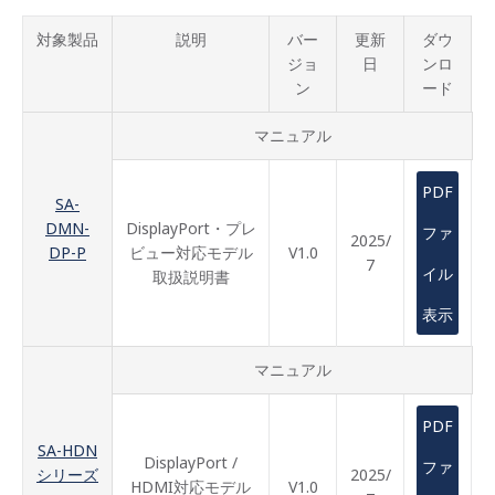
対象製品
説明
バー
更新
ダウ
ジョ
日
ンロ
ン
ード
マニュアル
PDF
SA-
DMN-
DisplayPort・プレ
ファ
2025/
DP-P
ビュー対応モデル
V1.0
7
イル
取扱説明書
表示
マニュアル
PDF
SA-HDN
DisplayPort /
ファ
シリーズ
2025/
HDMI対応モデル
V1.0