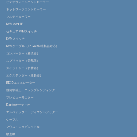
ビデオウォールコントローラー
ネットワークコントローラー
マルチビューワー
KVM over IP
セキュアKVMスイッチ
KVMスイッチ
KVMケーブル（IP GARD社製品対応）
コンバーター（変換器）
スプリッター（分配器）
スイッチャー（切替器）
エクステンダー（延長器）
EDIDエミュレーター
幾何学補正・エッジブレンディング
プレビューモニター
Danteオーディオ
エンベデッター・ディエンベデッター
ケーブル
マウス・ジョグシャトル
検査機