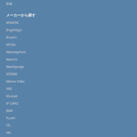
医療
メーカーから探す
APANTAC
BrightSign
Bluefin
MOKA
Nexmosphere
Ascentic
NowSignage
SENSMI
Matrox Video
VNS
MuxLab
IP GARD
JMW
PureFi
TTL
VRi