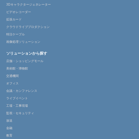
3Dキャラクタージェネレーター
ビデオレコーダー
拡張カード
クラウドライブプロダクション
特注ケーブル
画像処理ソリューション
ソリューションから探す
店舗・ショッピングモール
美術館・博物館
交通機関
オフィス
会議・カンファレンス
ライブイベント
工場・工事現場
監視・セキュリティ
放送
金融
教育