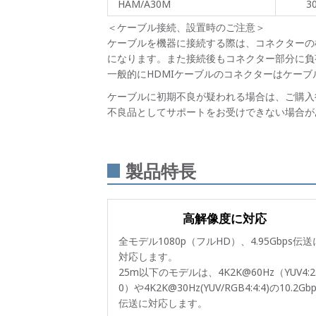
HAM/A30M
3
＜ケーブル接続、設置時のご注意＞
ケーブルを機器に接続する際は、コネクターの
になります。また接続後もコネクター部分に負
一般的にHDMIケーブルのコネクターはケー
ケーブルに初期不良が疑われる場合は、ご購入
不良品としてサポートをお受けできない場合が
製品特長
高解像度に対応
全モデル1080p（フルHD）、4.95Gbps伝送
対応します。
25m以下のモデルは、4K2K@60Hz（YUV4:2
0）や4K2K@30Hz(YUV/RGB4:4:4)の10.2Gbp
伝送に対応します。