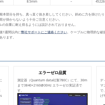
0m
8.5mm
–
45226
根本部分を持ち、真っ直ぐ抜き差ししてください。斜めに力を掛けたり
荷が掛からないよう十分ご注意ください。
ブルの自重に耐え得るようには設計されておりません。
後1週間以内に
弊社サポートにご連絡ください
。ケーブルに物理的な破
あります。
エラーゼロ品質
に
測定器（Quantum data社製780C）にて、30m
デ
まで3840×2160@30Hz エラーゼロ実証済で
マ
:
す。
で
s
げ