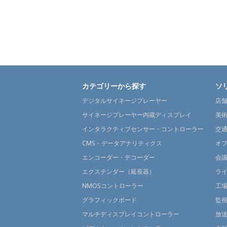
カテゴリーから探す
ソ
デジタルサイネージプレーヤー
店
サイネージプレーヤー内蔵ディスプレイ
美
インタラクティブセンサー・コントローラー
交
CMS・データアナリティクス
オ
エンコーダー・デコーダー
会
エクステンダー（延長器）
ラ
NMOSコントローラー
工
グラフィックボード
監
マルチディスプレイコントローラー
放