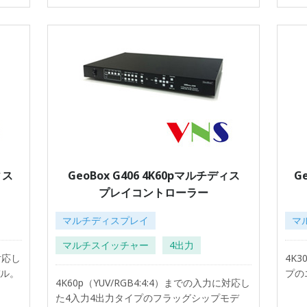
ィス
GeoBox G406 4K60pマルチディス
G
プレイコントローラー
マルチディスプレイ
マ
マルチスイッチャー
4出力
対応し
4K
デル。
プの
4K60p（YUV/RGB4:4:4）までの入力に対応し
た4入力4出力タイプのフラッグシップモデ