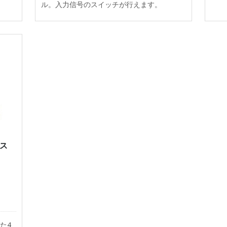
ル。入力信号のスイッチが行えます。
ィス
した4