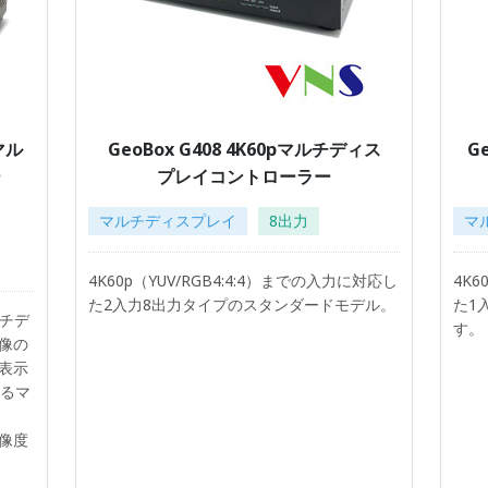
力マル
GeoBox G408 4K60pマルチディス
G
ー
プレイコントローラー
マルチディスプレイ
8出力
マ
4K60p（YUV/RGB4:4:4）までの入力に対応し
4K6
た2入力8出力タイプのスタンダードモデル。
た1
ルチデ
す。
像の
表示
するマ
像度