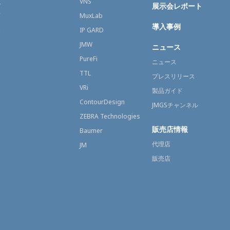
融
VNS
展示会レポート
育
MuxLab
導入事例
療
IP GARD
JMW
ニュース
PureFi
ニュース
TTL
プレスリリース
VRi
製品ガイド
ContourDesign
JMGSチャンネル
ZEBRA Technologies
販売店情報
Baumer
代理店
JM
販売店