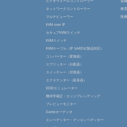
ビデオウォールコントローラー
金
ネットワークコントローラー
教
マルチビューワー
医
KVM over IP
セキュアKVMスイッチ
KVMスイッチ
KVMケーブル（IP GARD社製品対応）
コンバーター（変換器）
スプリッター（分配器）
スイッチャー（切替器）
エクステンダー（延長器）
EDIDエミュレーター
幾何学補正・エッジブレンディング
プレビューモニター
Danteオーディオ
エンベデッター・ディエンベデッター