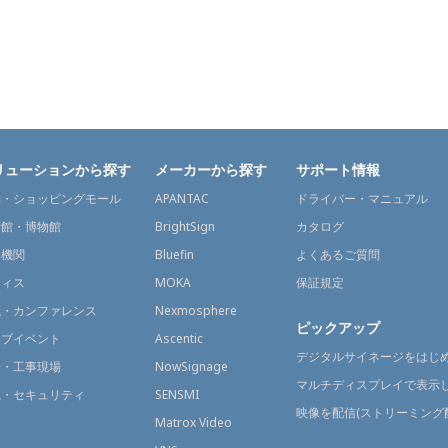
リューションから探す
メーカーから探す
サポート情報
舗・ショッピングモール
APANTAC
ドライバー・マニュアル
術館・博物館
BrightSign
カタログ
通機関
Bluefin
よくあるご質問
フィス
MOKA
保証規定
議・カンファレンス
Nexmosphere
ピックアップ
イブイベント
Ascentic
デジタルサイネージをはじ
場・工事現場
NowSignage
マルチディスプレイで表示
視・セキュリティ
SENSMI
映像を配信(ストリーミング
送
Matrox Video