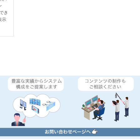
ン
でき
表示