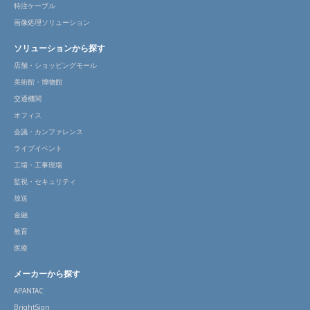
特注ケーブル
画像処理ソリューション
ソリューションから探す
店舗・ショッピングモール
美術館・博物館
交通機関
オフィス
会議・カンファレンス
ライブイベント
工場・工事現場
監視・セキュリティ
放送
金融
教育
医療
メーカーから探す
APANTAC
BrightSign