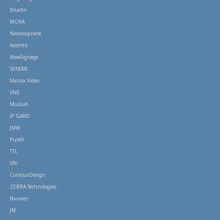
Bluefin
MOKA
Nexmosphere
Ascentic
NowSignage
SENSMI
Matrox Video
VNS
MuxLab
IP GARD
JMW
PureFi
TTL
VRi
ContourDesign
ZEBRA Technologies
Baumer
JM