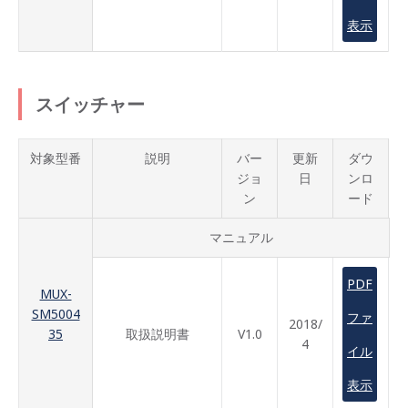
表示
スイッチャー
対象型番
説明
バー
更新
ダウ
ジョ
日
ンロ
ン
ード
マニュアル
PDF
MUX-
SM5004
ファ
2018/
35
取扱説明書
V1.0
4
イル
表示