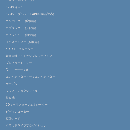
KVMスイッチ
KVMケーブル（IP GARD社製品対応）
コンバーター（変換器）
スプリッター（分配器）
スイッチャー（切替器）
エクステンダー（延長器）
EDIDエミュレーター
幾何学補正・エッジブレンディング
プレビューモニター
Danteオーディオ
エンベデッター・ディエンベデッター
ケーブル
マウス・ジョグシャトル
検査機
3Dキャラクタージェネレーター
ビデオレコーダー
拡張カード
クラウドライブプロダクション