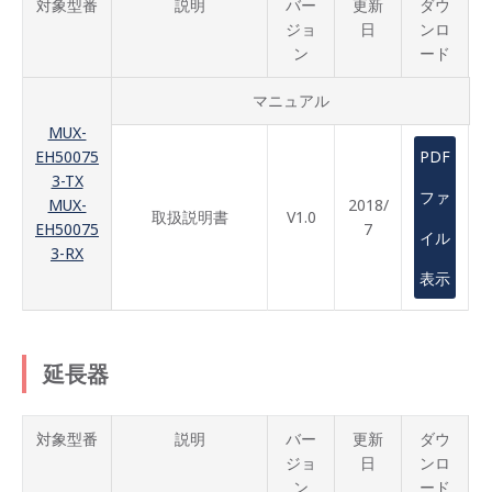
対象型番
説明
バー
更新
ダウ
ジョ
日
ンロ
ン
ード
マニュアル
MUX-
EH50075
PDF
3-TX
ファ
MUX-
2018/
取扱説明書
V1.0
EH50075
7
イル
3-RX
表示
延長器
対象型番
説明
バー
更新
ダウ
ジョ
日
ンロ
ン
ード